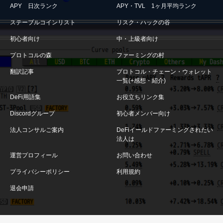
APY 日次ランク
APY・TVL 1ヶ月平均ランク
ステーブルコインリスト
リスク・ハックの谷
初心者向け
中・上級者向け
プロトコルの森
ファーミングの村
翻訳記事
プロトコル・チェーン・ウォレット
一覧(+感想・紹介)
DeFi用語集
お役立ちリンク集
Discordグループ
初心者メンバー向け
法人コンサルご案内
DeFiイールドファーミングされたい
法人は
運営プロフィール
お問い合わせ
プライバシーポリシー
利用規約
退会申請