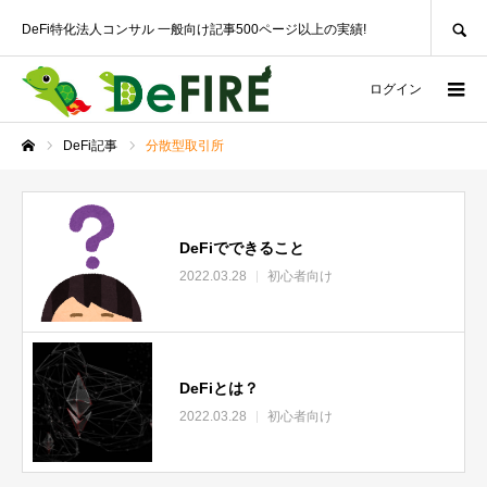
SEARCH
DeFi特化法人コンサル 一般向け記事500ページ以上の実績!
ログイン
DeFi記事
分散型取引所
ホーム
DeFiでできること
2022.03.28
初心者向け
DeFiとは？
2022.03.28
初心者向け