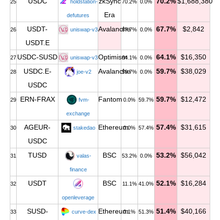
USDC
zkSync
70.2%
$1,688,380
25
holdstation-
70.2%
0.0%
Era
defutures
USDT-
Avalanche
67.7%
$2,842
26
uniswap-v3
67.7%
0.0%
USDT.E
USDC-SUSD
Optimism
64.1%
$16,350
27
uniswap-v3
64.1%
0.0%
USDC.E-
Avalanche
59.7%
$38,029
28
joe-v2
59.7%
0.0%
USDC
ERN-FRAX
Fantom
59.7%
$12,472
29
fvm-
0.0%
59.7%
exchange
AGEUR-
Ethereum
57.4%
$31,615
30
stakedao
0.0%
57.4%
USDC
TUSD
BSC
53.2%
$56,042
31
valas-
53.2%
0.0%
finance
USDT
BSC
52.1%
$16,284
32
11.1%
41.0%
openleverage
SUSD-
Ethereum
51.4%
$40,166
33
curve-dex
0.1%
51.3%