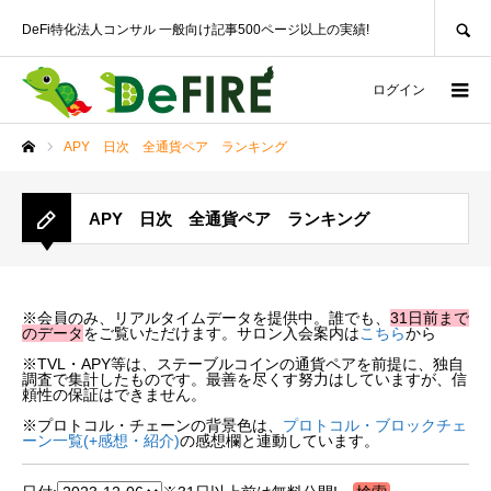
SEARCH
DeFi特化法人コンサル 一般向け記事500ページ以上の実績!
ログイン
APY 日次 全通貨ペア ランキング
ホーム
APY 日次 全通貨ペア ランキング
※会員のみ、リアルタイムデータを提供中。誰でも、
31日前まで
のデータ
をご覧いただけます。サロン入会案内は
こちら
から
※TVL・APY等は、ステーブルコインの通貨ペアを前提に、独自
調査で集計したものです。最善を尽くす努力はしていますが、信
頼性の保証はできません。
※プロトコル・チェーンの背景色は、
プロトコル・ブロックチェ
ーン一覧(+感想・紹介)
の感想欄と連動しています。