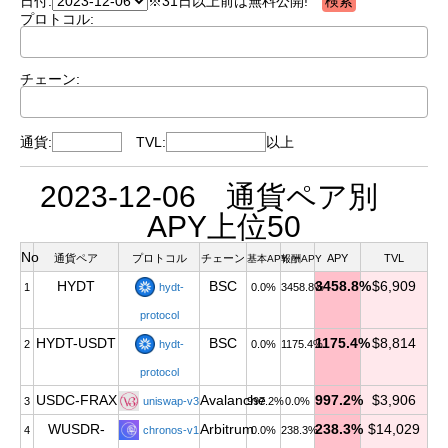
日付:
※31日以上前は無料公開!
プロトコル:
チェーン:
通貨:
TVL:
以上
2023-12-06 通貨ペア別
APY上位50
No
通貨ペア
プロトコル
チェーン
APY
TVL
基本APY
報酬APY
HYDT
BSC
3458.8%
$6,909
1
hydt-
0.0%
3458.8%
protocol
HYDT-USDT
BSC
1175.4%
$8,814
2
hydt-
0.0%
1175.4%
protocol
USDC-FRAX
Avalanche
997.2%
$3,906
3
uniswap-v3
997.2%
0.0%
WUSDR-
Arbitrum
238.3%
$14,029
4
chronos-v1
0.0%
238.3%