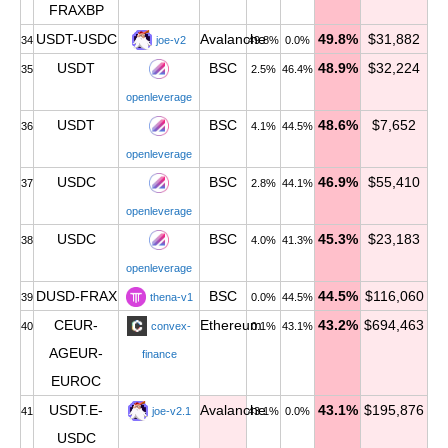
FRAXBP
USDT-USDC
Avalanche
49.8%
$31,882
34
joe-v2
49.8%
0.0%
USDT
BSC
48.9%
$32,224
35
2.5%
46.4%
openleverage
USDT
BSC
48.6%
$7,652
36
4.1%
44.5%
openleverage
USDC
BSC
46.9%
$55,410
37
2.8%
44.1%
openleverage
USDC
BSC
45.3%
$23,183
38
4.0%
41.3%
openleverage
DUSD-FRAX
BSC
44.5%
$116,060
39
thena-v1
0.0%
44.5%
CEUR-
Ethereum
43.2%
$694,463
40
convex-
0.1%
43.1%
AGEUR-
finance
EUROC
USDT.E-
Avalanche
43.1%
$195,876
41
joe-v2.1
43.1%
0.0%
USDC