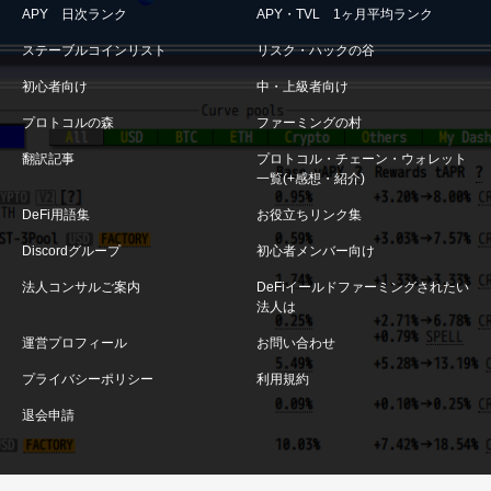
APY 日次ランク
APY・TVL 1ヶ月平均ランク
ステーブルコインリスト
リスク・ハックの谷
初心者向け
中・上級者向け
プロトコルの森
ファーミングの村
翻訳記事
プロトコル・チェーン・ウォレット
一覧(+感想・紹介)
DeFi用語集
お役立ちリンク集
Discordグループ
初心者メンバー向け
法人コンサルご案内
DeFiイールドファーミングされたい
法人は
運営プロフィール
お問い合わせ
プライバシーポリシー
利用規約
退会申請