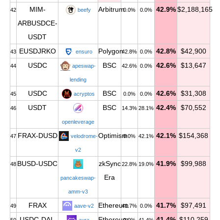
MIM-
Arbitrum
42.9%
$2,188,165
42
beefy
0.0%
0.0%
ARBUSDCE-
USDT
EUSDJRKO
Polygon
42.8%
$42,900
43
ensuro
42.8%
0.0%
USDC
BSC
42.6%
$13,647
44
apeswap-
42.6%
0.0%
lending
USDC
BSC
42.6%
$31,308
45
acryptos
0.0%
0.0%
USDT
BSC
42.4%
$70,552
46
14.3%
28.1%
openleverage
FRAX-DUSD
Optimism
42.1%
$154,368
47
velodrome-
0.0%
42.1%
v2
BUSD-USDC
zkSync
41.9%
$99,988
48
22.8%
19.0%
Era
pancakeswap-
amm-v3
FRAX
Ethereum
41.7%
$97,491
49
aave-v2
41.7%
0.0%
USDC-DAI-
Ethereum
41.4%
$110,259