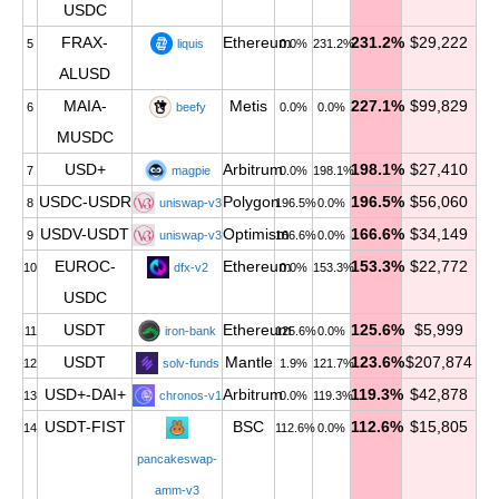
USDC
FRAX-
Ethereum
231.2%
$29,222
5
liquis
0.0%
231.2%
ALUSD
MAIA-
Metis
227.1%
$99,829
6
beefy
0.0%
0.0%
MUSDC
USD+
Arbitrum
198.1%
$27,410
7
magpie
0.0%
198.1%
USDC-USDR
Polygon
196.5%
$56,060
8
uniswap-v3
196.5%
0.0%
USDV-USDT
Optimism
166.6%
$34,149
9
uniswap-v3
166.6%
0.0%
EUROC-
Ethereum
153.3%
$22,772
10
dfx-v2
0.0%
153.3%
USDC
USDT
Ethereum
125.6%
$5,999
11
iron-bank
125.6%
0.0%
USDT
Mantle
123.6%
$207,874
12
solv-funds
1.9%
121.7%
USD+-DAI+
Arbitrum
119.3%
$42,878
13
chronos-v1
0.0%
119.3%
USDT-FIST
BSC
112.6%
$15,805
14
112.6%
0.0%
pancakeswap-
amm-v3