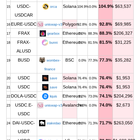
USDC-
Solana
104.9%
$63,537
15
orca
104.9%
0.0%
USDCAR
EURE-USDC
Polygon
92.8%
$69,985
16
uniswap-v3
92.8%
0.0%
FRAX
Ethereum
88.3%
$206,327
17
gearbox
0.0%
88.3%
FRAX-
Ethereum
81.5%
$31,225
18
bunni
0.0%
81.5%
ALUSD
BUSD
BSC
77.3%
$35,282
19
wombex-
0.0%
77.3%
finance
USDC
Solana
76.4%
$1,953
20
save
76.4%
0.0%
USDC
Solana
76.4%
$1,953
21
save
76.4%
0.0%
DOLA-USDC
Ethereum
74.1%
$204,296
22
liquis
1.2%
73.0%
USDC.E-
Avalanche
74.0%
$2,673
23
uniswap-v3
74.0%
0.0%
USDC
DAI-USDC-
Ethereum
71.7%
$263,050
24
stakedao
0.3%
71.3%
USDT