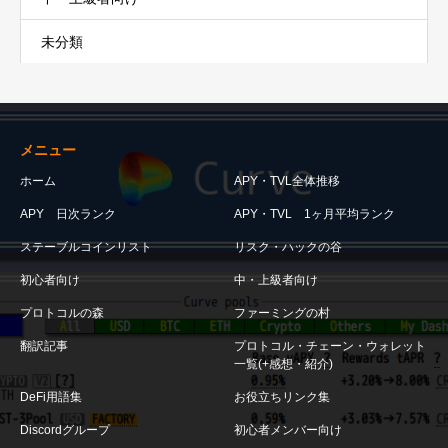
未分類
メニュー
ホーム
APY・TVL全体推移
APY 日次ランク
APY・TVL 1ヶ月平均ランク
ステーブルコインリスト
リスク・ハックの谷
初心者向け
中・上級者向け
プロトコルの森
ファーミングの村
翻訳記事
プロトコル・チェーン・ウォレット
一覧(+感想・紹介)
DeFi用語集
お役立ちリンク集
Discordグループ
初心者メンバー向け