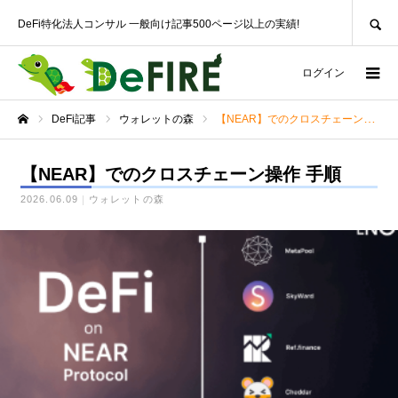
SEARCH
DeFi特化法人コンサル 一般向け記事500ページ以上の実績!
ログイン
DeFi記事
ウォレットの森
【NEAR】でのクロスチェーン操作 手順
ホーム
【NEAR】でのクロスチェーン操作 手順
2026.06.09
ウォレットの森