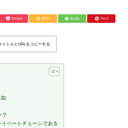
Pocket
RSS
feedly
Pin it
タイトルとURLをコピーする
の欠如
か？
ンはプライベートチェーンである