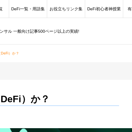
覧
DeFi一覧・用語集
お役立ちリンク集
DeFi初心者神授業
有
コンサル 一般向け記事500ページ以上の実績!
X（DeFi）か？
X（DeFi）か？