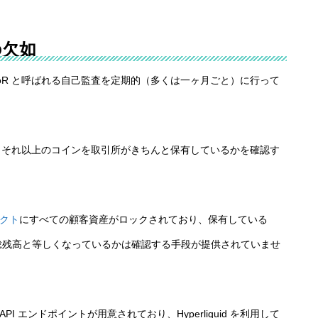
 の欠如
PoR と呼ばれる自己監査を定期的（多くは一ヶ月ごと）に行って
、それ以上のコインを取引所がきちんと保有しているかを確認す
ラクト
にすべての顧客資産がロックされており、保有している
の総残高と等しくなっているかは確認する手段が提供されていませ
公開 API エンドポイントが用意されており、Hyperliquid を利用して