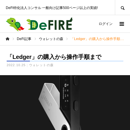
SEARCH
DeFi特化法人コンサル 一般向け記事500ページ以上の実績!
ログイン
DeFi記事
ウォレットの森
「Ledger」の購入から操作手順まで
ホーム
「Ledger」の購入から操作手順まで
2022.10.25
ウォレットの森