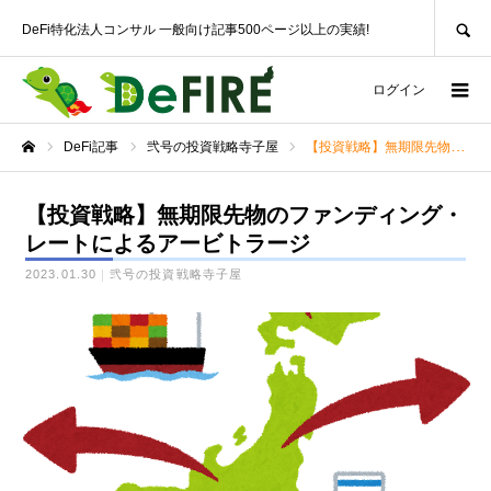
SEARCH
DeFi特化法人コンサル 一般向け記事500ページ以上の実績!
ログイン
DeFi記事
弐号の投資戦略寺子屋
【投資戦略】無期限先物のファンディング・レートによるアービトラージ
ホーム
【投資戦略】無期限先物のファンディング・
レートによるアービトラージ
2023.01.30
弐号の投資戦略寺子屋