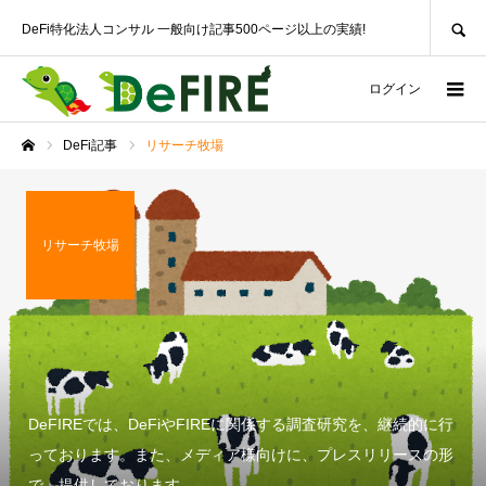
SEARCH
DeFi特化法人コンサル 一般向け記事500ページ以上の実績!
ログイン
DeFi記事
リサーチ牧場
ホーム
リサーチ牧場
DeFIREでは、DeFiやFIREに関係する調査研究を、継続的に行
っております。また、メディア様向けに、プレスリリースの形
で、提供しております。