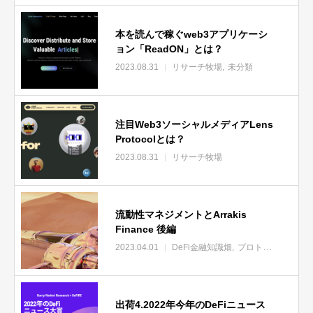
本を読んで稼ぐweb3アプリケーシ
ョン「ReadON」とは？
2023.08.31
リサーチ牧場
未分類
注目Web3ソーシャルメディアLens
Protocolとは？
2023.08.31
リサーチ牧場
流動性マネジメントとArrakis
Finance 後編
2023.04.01
DeFi金融知識畑
プロトコルの森
リ
出荷4.2022年今年のDeFiニュース