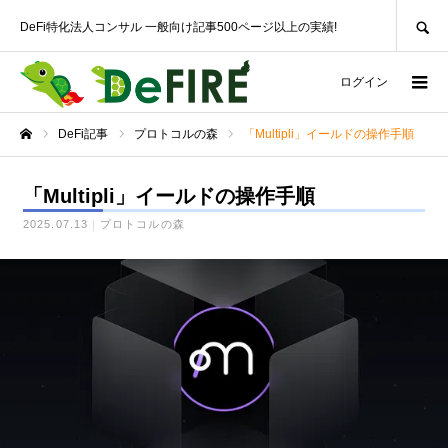
SEARCH
DeFi特化法人コンサル 一般向け記事500ページ以上の実績!
ログイン
DeFi記事
プロトコルの森
「Multipli」イールドの操作手順
ホーム
「Multipli」イールドの操作手順
2025.07.13
プロトコルの森