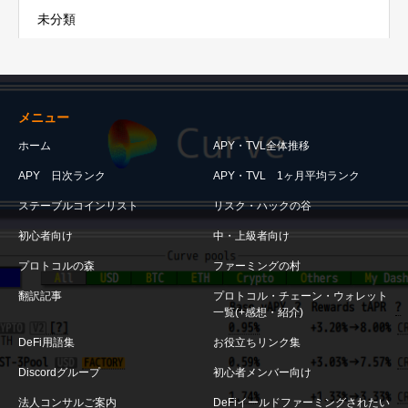
未分類
メニュー
ホーム
APY・TVL全体推移
APY 日次ランク
APY・TVL 1ヶ月平均ランク
ステーブルコインリスト
リスク・ハックの谷
初心者向け
中・上級者向け
プロトコルの森
ファーミングの村
翻訳記事
プロトコル・チェーン・ウォレット
一覧(+感想・紹介)
DeFi用語集
お役立ちリンク集
Discordグループ
初心者メンバー向け
法人コンサルご案内
DeFiイールドファーミングされたい