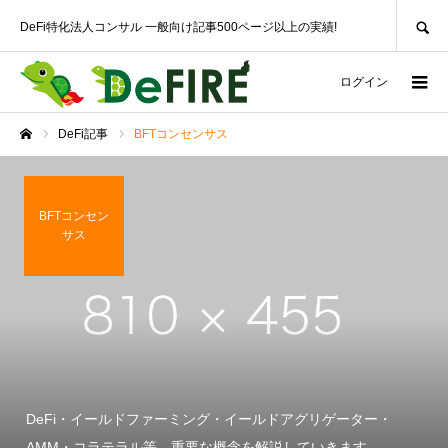
SEARCH
DeFi特化法人コンサル 一般向け記事500ページ以上の実績!
ログイン
DeFi記事
BFTコンセンサス
ホーム
BFTコンセン
サス
DeFi・イールドファーミング・イールドアグリゲーター・
AMM・コラテラル等、重要な概念を解説していきます。