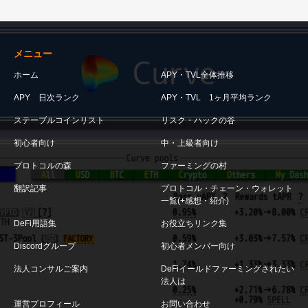
メニュー
ホーム
APY・TVL全体推移
APY 日次ランク
APY・TVL 1ヶ月平均ランク
ステーブルコインリスト
リスク・ハックの谷
初心者向け
中・上級者向け
プロトコルの森
ファーミングの村
翻訳記事
プロトコル・チェーン・ウォレット
一覧(+感想・紹介)
DeFi用語集
お役立ちリンク集
Discordグループ
初心者メンバー向け
法人コンサルご案内
DeFiイールドファーミングされたい
法人は
運営プロフィール
お問い合わせ