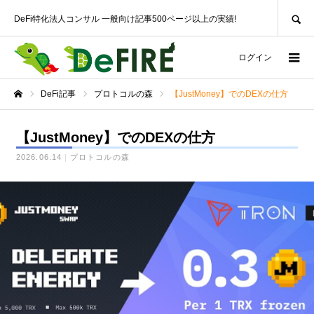
SEARCH
DeFi特化法人コンサル 一般向け記事500ページ以上の実績!
ログイン
DeFi記事
プロトコルの森
【JustMoney】でのDEXの仕方
ホーム
【JustMoney】でのDEXの仕方
2026.06.14
プロトコルの森