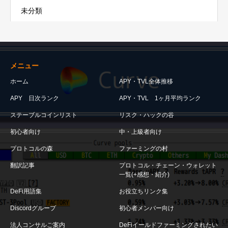
未分類
メニュー
ホーム
APY・TVL全体推移
APY 日次ランク
APY・TVL 1ヶ月平均ランク
ステーブルコインリスト
リスク・ハックの谷
初心者向け
中・上級者向け
プロトコルの森
ファーミングの村
翻訳記事
プロトコル・チェーン・ウォレット
一覧(+感想・紹介)
DeFi用語集
お役立ちリンク集
Discordグループ
初心者メンバー向け
法人コンサルご案内
DeFiイールドファーミングされたい