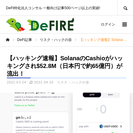
SEARCH
DeFi特化法人コンサル 一般向け記事500ページ以上の実績!
ログイン
DeFi記事
リスク・ハックの谷
【ハッキング速報】SolanaのCashioがハッキングされ$52.8M（日本円で約65億円）が流出！
ホーム
【ハッキング速報】SolanaのCashioがハッ
キングされ$52.8M（日本円で約65億円）が
流出！
2022.03.24
2022.04.10
リスク・ハックの谷