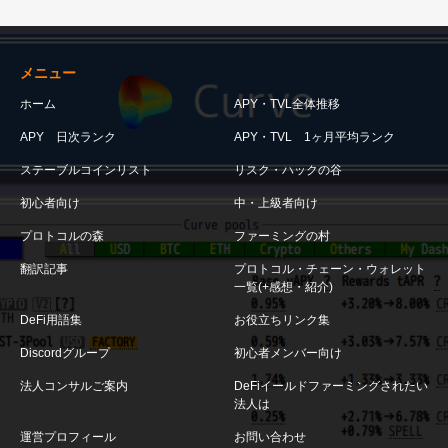
メニュー
ホーム
APY・TVL全体推移
APY 日次ランク
APY・TVL 1ヶ月平均ランク
ステーブルコインリスト
リスク・ハックの谷
初心者向け
中・上級者向け
プロトコルの森
ファーミングの村
翻訳記事
プロトコル・チェーン・ウォレット
一覧(+感想・紹介)
DeFi用語集
お役立ちリンク集
Discordグループ
初心者メンバー向け
法人コンサルご案内
DeFiイールドファーミングされたい
法人は
運営プロフィール
お問い合わせ