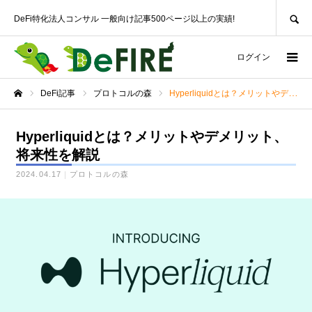
SEARCH
DeFi特化法人コンサル 一般向け記事500ページ以上の実績!
ログイン
DeFi記事
プロトコルの森
Hyperliquidとは？メリットやデメリット、将来性を解説
ホーム
Hyperliquidとは？メリットやデメリット、
将来性を解説
2024.04.17
プロトコルの森