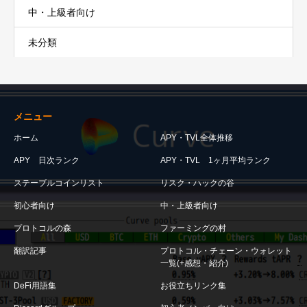
中・上級者向け
未分類
メニュー
ホーム
APY・TVL全体推移
APY 日次ランク
APY・TVL 1ヶ月平均ランク
ステーブルコインリスト
リスク・ハックの谷
初心者向け
中・上級者向け
プロトコルの森
ファーミングの村
翻訳記事
プロトコル・チェーン・ウォレット
一覧(+感想・紹介)
DeFi用語集
お役立ちリンク集