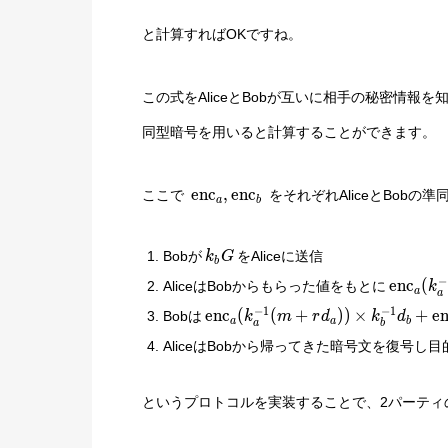
と計算すればOKですね。
この式をAliceとBobが互いに相手の秘密情
同型暗号を用いると計算することができます。
\text{enc}_a,
enc
,
enc
ここで
をそれぞれAliceとBob
a
b
\text{enc}_b
k_bG
Bobが
をAliceに送信
k
G
b
\text{e
−
enc
(
AliceはBobからもらった値をもとに
k
a
a
(m + rd
\text{enc}_a(k_a^{-1}
−
1
−
1
enc
(
(
+
)
)
×
+
e
Bobは
k
m
r
d
k
d
\text{e
a
a
b
a
b
(m + rd_a)) \times
m)
AliceはBobから帰ってきた暗号文を復号し
k_b^{-1} d_b +
\text{enc}_a(k_a^{-1}
m) \times k_b^{-1} (1
というプロトコルを実装することで、2パーティの
- d_b)