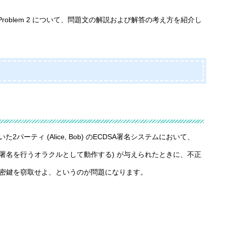
び Problem 2 について、問題文の解説および解答の考え方を紹介し
) を用いた2パーティ (Alice, Bob) のECDSA署名システムにおいて、
して署名を行うオラクルとして動作する) が与えられたときに、不正
 の秘密鍵を窃取せよ、というのが問題になります。