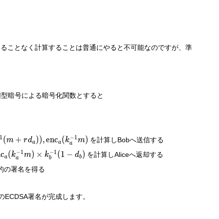
報を知ることなく計算することは普通にやると不可能なのですが、準
の準同型暗号による暗号化関数とすると
nc}_a(k_a^{-1}
1
−
1
(
+
)
)
,
enc
(
)
を計算しBobへ送信する
m
r
d
k
m
a
a
a
_a)),
−
1
−
1
nc
(
)
×
(
1
−
)
を計算しAliceへ返却する
k
m
k
d
nc}_a(k_a^{-1}
a
b
a
b
目的の署名を得る
ECDSA署名が完成します。