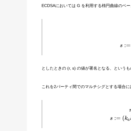
ECDSAにおいては G を利用する楕円曲線の
:
=
s
としたときの (r, s) の値が署名となる、という
これを2パーティ間でのマルチシグとする場合には、
:
=
(
s
k
a