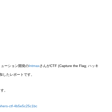
pソリューション開発の
Intmax
さんがCTF (Capture the Flag; ハッキ
参加したレポートです。
ます。
phers-ctf-4b5e5c25c1bc