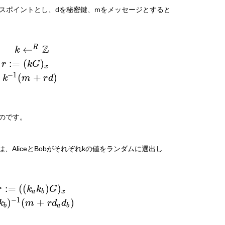
ベースポイントとし、dを秘密鍵、mをメッセージとすると
k \leftarrow^R \mathbb{Z} \\

Z
←
R
k
r := (kG)_x \\

:
=
(
)
r
k
G
x
s := k^{-1} (m + rd)
−
1
(
+
)
k
m
r
d
ものです。
AliceとBobがそれぞれkの値をランダムに選出し
r := ((k_a k_b) G)_x \\

:
=
(
(
)
)
r
k
k
G
a
b
x
s := (k_a k_b)^{-1} (m + r d_a d_b)
−
1
)
(
+
)
k
m
r
d
d
b
a
b