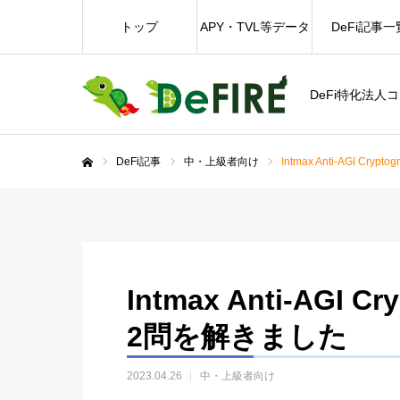
トップ
APY・TVL等データ
DeFi記事一
DeFi特化法人
DeFi記事
中・上級者向け
Intmax Anti-AGI Cr
ホーム
Intmax Anti-AGI C
2問を解きました
2023.04.26
中・上級者向け