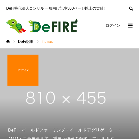
SEARCH
DeFi特化法人コンサル 一般向け記事500ページ以上の実績!
ログイン
DeFi記事
Intmax
ホーム
Intmax
DeFi・イールドファーミング・イールドアグリゲーター・
AMM・コラテラル等、重要な概念を解説していきます。