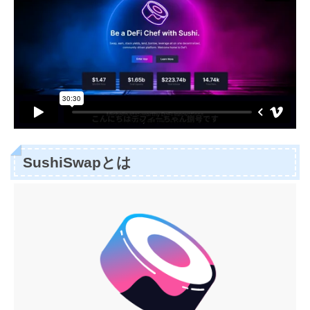
SushiSwapとは