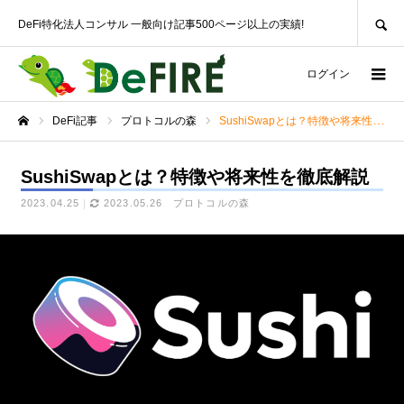
SEARCH
DeFi特化法人コンサル 一般向け記事500ページ以上の実績!
ログイン
DeFi記事
プロトコルの森
SushiSwapとは？特徴や将来性を徹底解説
ホーム
SushiSwapとは？特徴や将来性を徹底解説
2023.04.25
2023.05.26
プロトコルの森