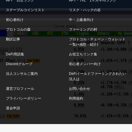
APY 日次ランク
APY・TVL 1ヶ月平均ランク
ステーブルコインリスト
リスク・ハックの谷
初心者向け
中・上級者向け
プロトコルの森
ファーミングの村
翻訳記事
プロトコル・チェーン・ウォレット
一覧(+感想・紹介)
DeFi用語集
お役立ちリンク集
Discordグループ
初心者メンバー向け
法人コンサルご案内
DeFiイールドファーミングされたい
法人は
運営プロフィール
お問い合わせ
プライバシーポリシー
利用規約
退会申請