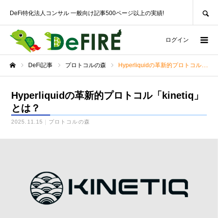
SEARCH
DeFi特化法人コンサル 一般向け記事500ページ以上の実績!
ログイン
DeFi記事
プロトコルの森
Hyperliquidの革新的プロトコル「kinetiq」とは？
ホーム
Hyperliquidの革新的プロトコル「kinetiq」
とは？
2025.11.15
プロトコルの森