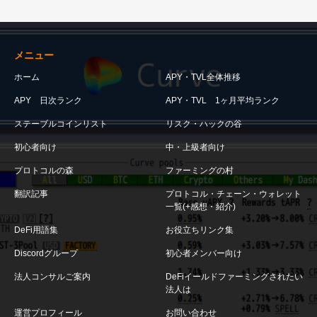
メニュー
ホーム
APY・TVL全体推移
APY 日次ランク
APY・TVL 1ヶ月平均ランク
ステーブルコインリスト
リスク・ハックの谷
初心者向け
中・上級者向け
プロトコルの森
ファーミングの村
翻訳記事
プロトコル・チェーン・ウォレット
一覧(+感想・紹介)
DeFi用語集
お役立ちリンク集
Discordグループ
初心者メンバー向け
法人コンサルご案内
DeFiイールドファーミングされたい
法人は
運営プロフィール
お問い合わせ