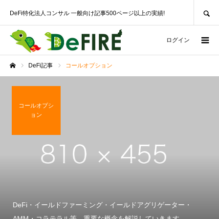
SEARCH
DeFi特化法人コンサル 一般向け記事500ページ以上の実績!
ログイン
DeFi記事
コールオプション
ホーム
コールオプシ
ョン
DeFi・イールドファーミング・イールドアグリゲーター・
AMM・コラテラル等、重要な概念を解説していきます。