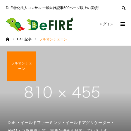
SEARCH
DeFi特化法人コンサル 一般向け記事500ページ以上の実績!
ログイン
DeFi記事
フルオンチェーン
ホーム
フルオンチェ
ーン
DeFi・イールドファーミング・イールドアグリゲーター・
AMM・コラテラル等、重要な概念を解説していきます。