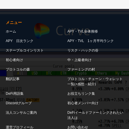
メニュー
ホーム
APY・TVL全体推移
APY 日次ランク
APY・TVL 1ヶ月平均ランク
ステーブルコインリスト
リスク・ハックの谷
初心者向け
中・上級者向け
プロトコルの森
ファーミングの村
翻訳記事
プロトコル・チェーン・ウォレット
一覧(+感想・紹介)
DeFi用語集
お役立ちリンク集
Discordグループ
初心者メンバー向け
法人コンサルご案内
DeFiイールドファーミングされたい
法人は
運営プロフィール
お問い合わせ