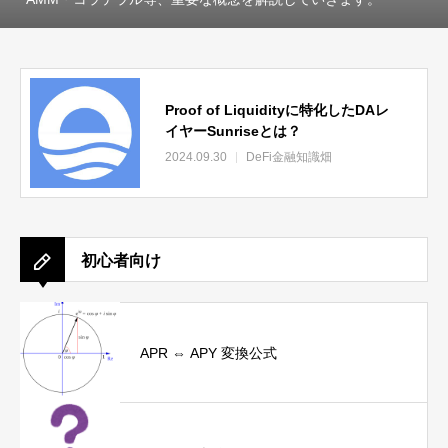
Proof of Liquidityに特化したDAレ
イヤーSunriseとは？
2024.09.30
DeFi金融知識畑
初心者向け
APR ⇔ APY 変換公式