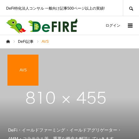
SEARCH
DeFi特化法人コンサル 一般向け記事500ページ以上の実績!
ログイン
DeFi記事
AVS
ホーム
AVS
DeFi・イールドファーミング・イールドアグリゲーター・
AMM・コラテラル等、重要な概念を解説していきます。