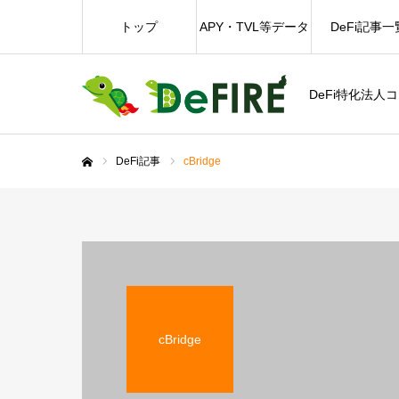
トップ
APY・TVL等データ
DeFi記事一
DeFi特化法人
DeFi記事
cBridge
ホーム
cBridge