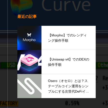
最近の記事
【Morpho】でのレンディ
ング操作手順
【Uniswap v4】でのDEXの
操作手順
Osero（オセロ）とは？ス
テーブルコイン運用をシン
プルにする次世代DeFiイン
フラを解説