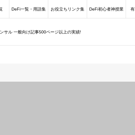
覧
DeFi一覧・用語集
お役立ちリンク集
DeFi初心者神授業
有
コンサル 一般向け記事500ページ以上の実績!