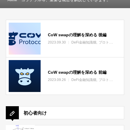
CoW swapの理解を深める 後編
2023.09.30
DeFi金融知識畑
プロトコルの森
中
CoW swapの理解を深める 前編
2023.09.26
DeFi金融知識畑
プロトコルの森
中
初心者向け