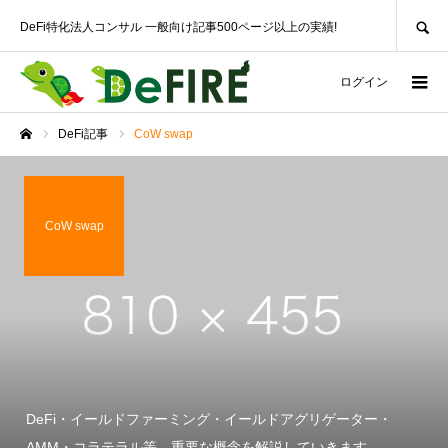
SEARCH
DeFi特化法人コンサル 一般向け記事500ページ以上の実績!
ログイン
DeFi記事
CoW swap
ホーム
CoW swap
DeFi・イールドファーミング・イールドアグリゲーター・
AMM・コラテラル等、重要な概念を解説していきます。