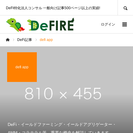
SEARCH
DeFi特化法人コンサル 一般向け記事500ページ以上の実績!
ログイン
DeFi記事
defi app
ホーム
defi app
DeFi・イールドファーミング・イールドアグリゲーター・
AMM・コラテラル等、重要な概念を解説していきます。