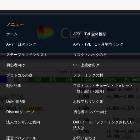
メニュー
ホーム
APY・TVL全体推移
APY 日次ランク
APY・TVL 1ヶ月平均ランク
ステーブルコインリスト
リスク・ハックの谷
初心者向け
中・上級者向け
プロトコルの森
ファーミングの村
翻訳記事
プロトコル・チェーン・ウォレット
一覧(+感想・紹介)
DeFi用語集
お役立ちリンク集
Discordグループ
初心者メンバー向け
法人コンサルご案内
DeFiイールドファーミングされたい
法人は
運営プロフィール
お問い合わせ