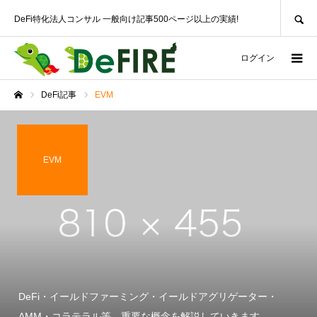
SEARCH
DeFi特化法人コンサル 一般向け記事500ページ以上の実績!
ログイン
DeFi記事
EVM
ホーム
EVM
DeFi・イールドファーミング・イールドアグリゲーター・
AMM・コラテラル等、重要な概念を解説していきます。