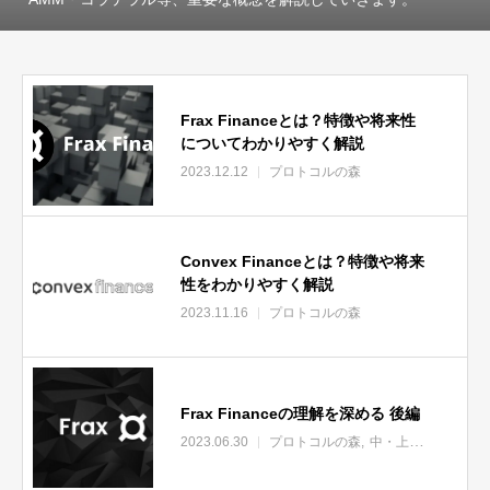
Frax Financeとは？特徴や将来性
についてわかりやすく解説
2023.12.12
プロトコルの森
Convex Financeとは？特徴や将来
性をわかりやすく解説
2023.11.16
プロトコルの森
Frax Financeの理解を深める 後編
2023.06.30
プロトコルの森
中・上級者向け
未