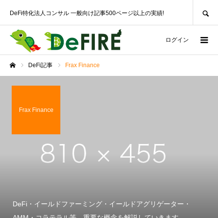
SEARCH
DeFi特化法人コンサル 一般向け記事500ページ以上の実績!
ログイン
DeFi記事
Frax Finance
ホーム
Frax Finance
DeFi・イールドファーミング・イールドアグリゲーター・
AMM・コラテラル等、重要な概念を解説していきます。