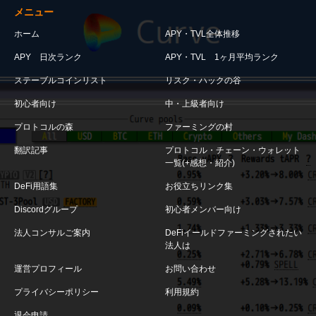
メニュー
ホーム
APY・TVL全体推移
APY 日次ランク
APY・TVL 1ヶ月平均ランク
ステーブルコインリスト
リスク・ハックの谷
初心者向け
中・上級者向け
プロトコルの森
ファーミングの村
翻訳記事
プロトコル・チェーン・ウォレット
一覧(+感想・紹介)
DeFi用語集
お役立ちリンク集
Discordグループ
初心者メンバー向け
法人コンサルご案内
DeFiイールドファーミングされたい
法人は
運営プロフィール
お問い合わせ
プライバシーポリシー
利用規約
退会申請