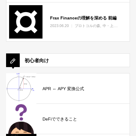
Frax Financeの理解を深める 前編
2023.06.20
プロトコルの森
中・上級者向け
未
初心者向け
APR ⇔ APY 変換公式
DeFiでできること