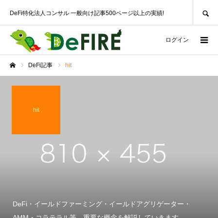
SEARCH
DeFi特化法人コンサル 一般向け記事500ページ以上の実績!
ログイン
DeFi記事
hit
ホーム
hit
DeFi・イールドファーミング・イールドアグリゲーター・
AMM・コラテラル等、重要な概念を解説していきます。