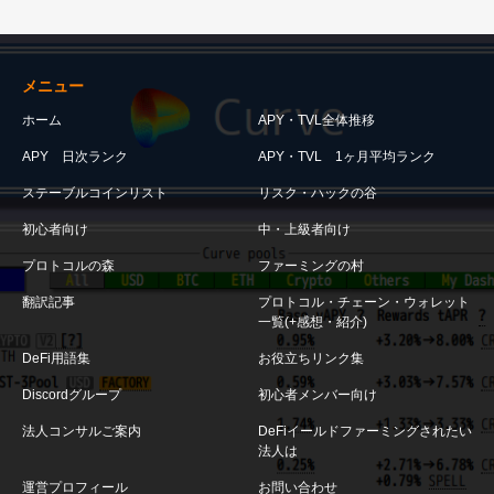
メニュー
ホーム
APY・TVL全体推移
APY 日次ランク
APY・TVL 1ヶ月平均ランク
ステーブルコインリスト
リスク・ハックの谷
初心者向け
中・上級者向け
プロトコルの森
ファーミングの村
翻訳記事
プロトコル・チェーン・ウォレット
一覧(+感想・紹介)
DeFi用語集
お役立ちリンク集
Discordグループ
初心者メンバー向け
法人コンサルご案内
DeFiイールドファーミングされたい
法人は
運営プロフィール
お問い合わせ