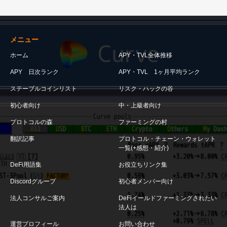
メニュー
ホーム
APY・TVL全体推移
APY 日次ランク
APY・TVL 1ヶ月平均ランク
ステーブルコインリスト
リスク・ハックの谷
初心者向け
中・上級者向け
プロトコルの森
ファーミングの村
翻訳記事
プロトコル・チェーン・ウォレット
一覧(+感想・紹介)
DeFi用語集
お役立ちリンク集
Discordグループ
初心者メンバー向け
法人コンサルご案内
DeFiイールドファーミングされたい
法人は
運営プロフィール
お問い合わせ