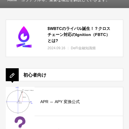
$WBTCのライバル誕生！？クロス
チェーン対応のIgnition（FBTC）
とは?
2024.09.16
DeFi金融知識畑
初心者向け
APR ⇔ APY 変換公式