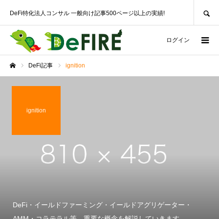
SEARCH
DeFi特化法人コンサル 一般向け記事500ページ以上の実績!
ログイン
DeFi記事
ignition
ホーム
ignition
DeFi・イールドファーミング・イールドアグリゲーター・
AMM・コラテラル等、重要な概念を解説していきます。