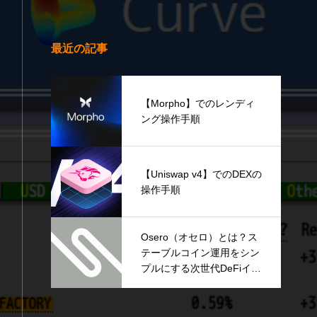
最近の記事
【Morpho】でのレンディ
ング操作手順
【Uniswap v4】でのDEXの
操作手順
Osero（オセロ）とは？ス
テーブルコイン運用をシン
プルにする次世代DeFiイン
フラを解説