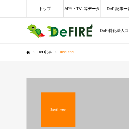
トップ
APY・TVL等データ
DeFi記事一
DeFi特化法人
DeFi記事
JustLend
ホーム
JustLend