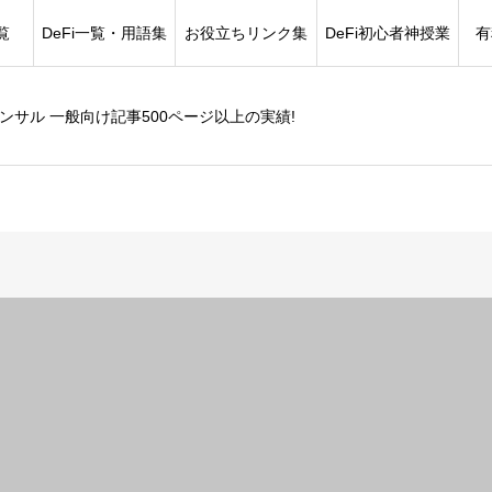
覧
DeFi一覧・用語集
お役立ちリンク集
DeFi初心者神授業
有
コンサル 一般向け記事500ページ以上の実績!