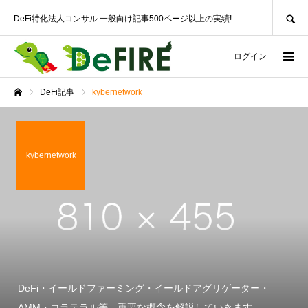
SEARCH
DeFi特化法人コンサル 一般向け記事500ページ以上の実績!
ログイン
DeFi記事
kybernetwork
ホーム
kybernetwork
DeFi・イールドファーミング・イールドアグリゲーター・
AMM・コラテラル等、重要な概念を解説していきます。