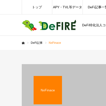
トップ
APY・TVL等データ
DeFi記事一
DeFi特化法人
DeFi記事
NxFinace
ホーム
NxFinace