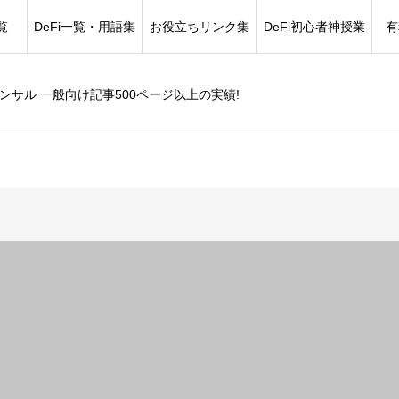
覧
DeFi一覧・用語集
お役立ちリンク集
DeFi初心者神授業
有
コンサル 一般向け記事500ページ以上の実績!