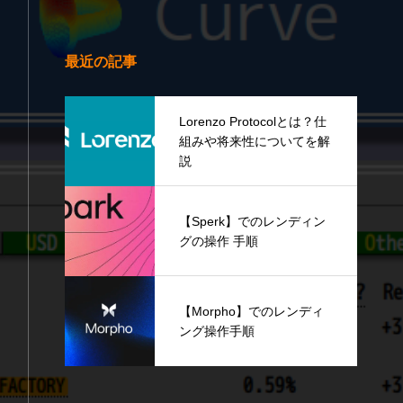
最近の記事
Lorenzo Protocolとは？仕
組みや将来性についてを解
説
【Sperk】でのレンディン
グの操作 手順
【Morpho】でのレンディ
ング操作手順