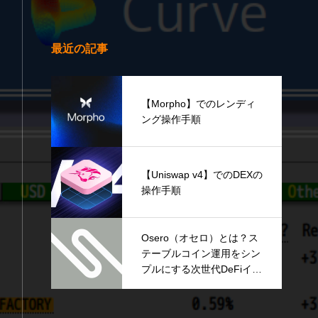
最近の記事
【Morpho】でのレンディ
ング操作手順
【Uniswap v4】でのDEXの
操作手順
Osero（オセロ）とは？ス
テーブルコイン運用をシン
プルにする次世代DeFiイン
フラを解説