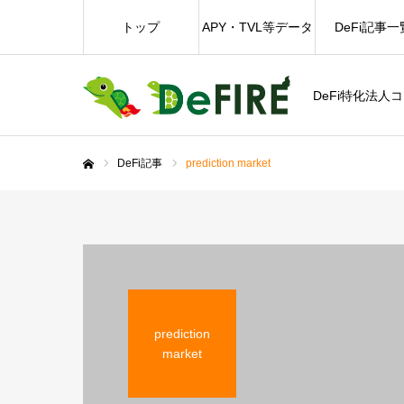
トップ
APY・TVL等データ
DeFi記事一
DeFi特化法人
DeFi記事
prediction market
ホーム
prediction
market