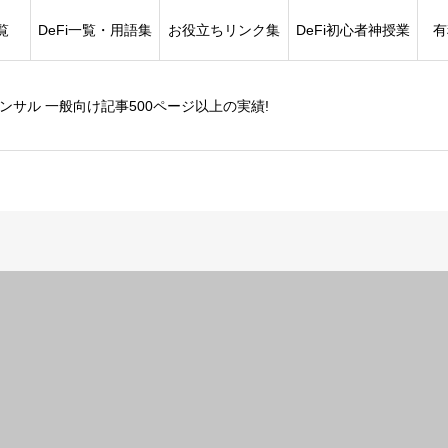
覧
DeFi一覧・用語集
お役立ちリンク集
DeFi初心者神授業
有
コンサル 一般向け記事500ページ以上の実績!