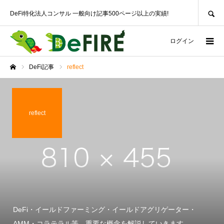
SEARCH
DeFi特化法人コンサル 一般向け記事500ページ以上の実績!
ログイン
DeFi記事
reflect
ホーム
reflect
DeFi・イールドファーミング・イールドアグリゲーター・
AMM・コラテラル等、重要な概念を解説していきます。