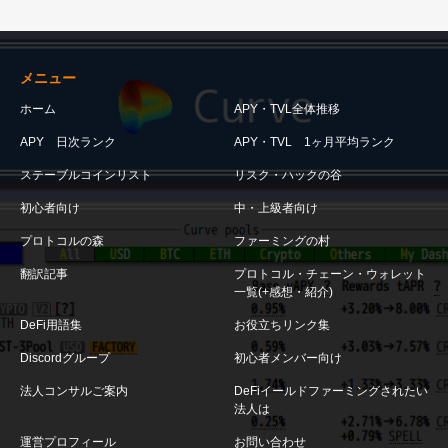
メニュー
ホーム
APY・TVL全体推移
APY 日次ランク
APY・TVL 1ヶ月平均ランク
ステーブルコインリスト
リスク・ハックの谷
初心者向け
中・上級者向け
プロトコルの森
ファーミングの村
翻訳記事
プロトコル・チェーン・ウォレット
一覧(+感想・紹介)
DeFi用語集
お役立ちリンク集
Discordグループ
初心者メンバー向け
法人コンサルご案内
DeFiイールドファーミングされたい
法人は
運営プロフィール
お問い合わせ