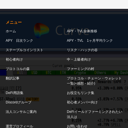
メニュー
ホーム
APY・TVL全体推移
APY 日次ランク
APY・TVL 1ヶ月平均ランク
ステーブルコインリスト
リスク・ハックの谷
初心者向け
中・上級者向け
プロトコルの森
ファーミングの村
翻訳記事
プロトコル・チェーン・ウォレット
一覧(+感想・紹介)
DeFi用語集
お役立ちリンク集
Discordグループ
初心者メンバー向け
法人コンサルご案内
DeFiイールドファーミングされたい
法人は
運営プロフィール
お問い合わせ