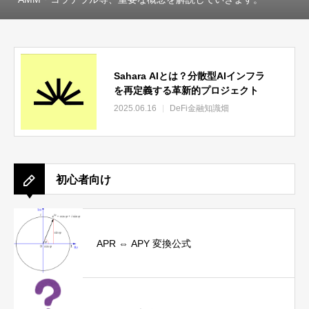
Sahara AIとは？分散型AIインフラ
を再定義する革新的プロジェクト
2025.06.16
DeFi金融知識畑
初心者向け
APR ⇔ APY 変換公式