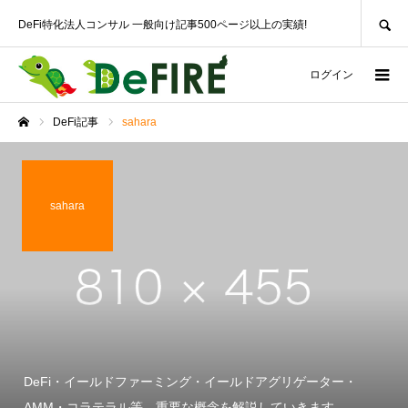
SEARCH
DeFi特化法人コンサル 一般向け記事500ページ以上の実績!
ログイン
DeFi記事
sahara
ホーム
sahara
DeFi・イールドファーミング・イールドアグリゲーター・
AMM・コラテラル等、重要な概念を解説していきます。