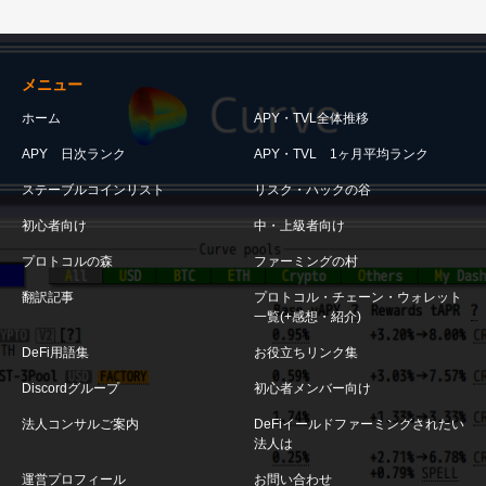
メニュー
ホーム
APY・TVL全体推移
APY 日次ランク
APY・TVL 1ヶ月平均ランク
ステーブルコインリスト
リスク・ハックの谷
初心者向け
中・上級者向け
プロトコルの森
ファーミングの村
翻訳記事
プロトコル・チェーン・ウォレット
一覧(+感想・紹介)
DeFi用語集
お役立ちリンク集
Discordグループ
初心者メンバー向け
法人コンサルご案内
DeFiイールドファーミングされたい
法人は
運営プロフィール
お問い合わせ