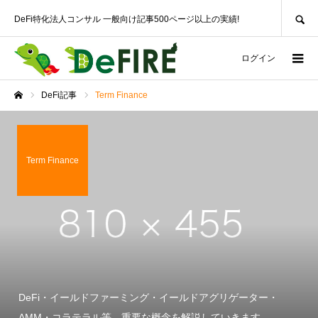
SEARCH
DeFi特化法人コンサル 一般向け記事500ページ以上の実績!
ログイン
DeFi記事
Term Finance
ホーム
Term Finance
DeFi・イールドファーミング・イールドアグリゲーター・
AMM・コラテラル等、重要な概念を解説していきます。