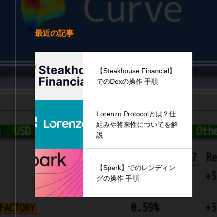
最近の記事
【Steakhouse Financial】
でのDexの操作 手順
Lorenzo Protocolとは？仕
組みや将来性についてを解
説
【Sperk】でのレンディン
グの操作 手順