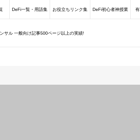
覧
DeFi一覧・用語集
お役立ちリンク集
DeFi初心者神授業
有
コンサル 一般向け記事500ページ以上の実績!