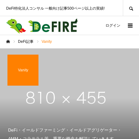
SEARCH
DeFi特化法人コンサル 一般向け記事500ページ以上の実績!
ログイン
DeFi記事
Vanity
ホーム
Vanity
DeFi・イールドファーミング・イールドアグリゲーター・
AMM・コラテラル等、重要な概念を解説していきます。