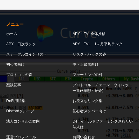
メニュー
ホーム
APY・TVL全体推移
APY 日次ランク
APY・TVL 1ヶ月平均ランク
ステーブルコインリスト
リスク・ハックの谷
初心者向け
中・上級者向け
プロトコルの森
ファーミングの村
翻訳記事
プロトコル・チェーン・ウォレット
一覧(+感想・紹介)
DeFi用語集
お役立ちリンク集
Discordグループ
初心者メンバー向け
法人コンサルご案内
DeFiイールドファーミングされたい
法人は
運営プロフィール
お問い合わせ