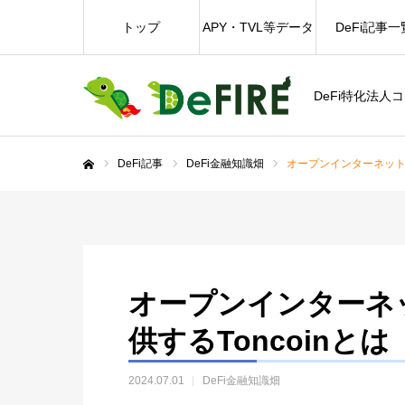
トップ
APY・TVL等データ
DeFi記事一
DeFi特化法人
DeFi記事
DeFi金融知識畑
オープンインターネットプ
ホーム
オープンインターネ
供するToncoinとは
2024.07.01
DeFi金融知識畑