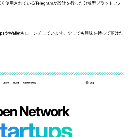
広く使用されているTelegramが設計を行った分散型プラットフォ
sやWalletもローンチしています。少しでも興味を持って頂けた