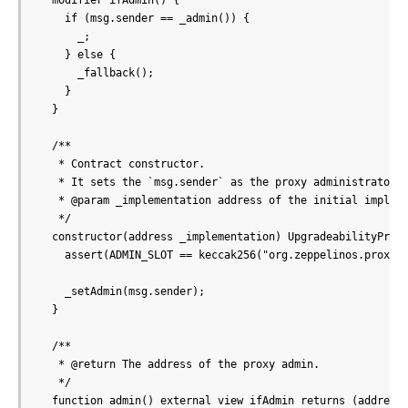
  modifier ifAdmin() {

    if (msg.sender == _admin()) {

      _;

    } else {

      _fallback();

    }

  }

  /**

   * Contract constructor.

   * It sets the `msg.sender` as the proxy administrator.

   * @param _implementation address of the initial impleme
   */

  constructor(address _implementation) UpgradeabilityProxy
    assert(ADMIN_SLOT == keccak256("org.zeppelinos.proxy.a
    _setAdmin(msg.sender);

  }

  /**

   * @return The address of the proxy admin.

   */

  function admin() external view ifAdmin returns (address)