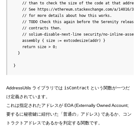
    // than to check the size of the code at that address.
    // See https://ethereum.stackexchange.com/a/14016/3660
    // for more details about how this works.

    // TODO Check this again before the Serenity release, 
    // contracts then.

    // solium-disable-next-line security/no-inline-assembl
    assembly { size := extcodesize(addr) }

    return size > 0;

  }

}
AddressUtils ライブラリでは
isContract
という関数が一つだ
け定義されています。
これは指定されたアドレスが EOA (Externally Owned Account;
要するに秘密鍵に紐付いた「普通の」アドレス) であるか、コン
トラクトアドレスであるかを判定する関数です。