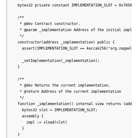
  bytes32 private constant IMPLEMENTATION_SLOT = 0x7050c9e
  /**

   * @dev Contract constructor.

   * @param _implementation Address of the initial impleme
   */

  constructor(address _implementation) public {

    assert(IMPLEMENTATION_SLOT == keccak256("org.zeppelino
    _setImplementation(_implementation);

  }

  /**

   * @dev Returns the current implementation.

   * @return Address of the current implementation

   */

  function _implementation() internal view returns (addres
    bytes32 slot = IMPLEMENTATION_SLOT;

    assembly {

      impl := sload(slot)

    }

  }
