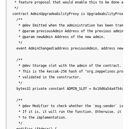
 * feature proposal that would enable this to be done auto
 */

contract AdminUpgradeabilityProxy is UpgradeabilityProxy {
  /**

   * @dev Emitted when the administration has been transfe
   * @param previousAdmin Address of the previous admin.

   * @param newAdmin Address of the new admin.

   */

  event AdminChanged(address previousAdmin, address newAdm
  /**

   * @dev Storage slot with the admin of the contract.

   * This is the keccak-256 hash of "org.zeppelinos.proxy.
   * validated in the constructor.

   */

  bytes32 private constant ADMIN_SLOT = 0x10d6a54a4754c886
  /**

   * @dev Modifier to check whether the `msg.sender` is th
   * If it is, it will run the function. Otherwise, it wil
   * to the implementation.

   */
