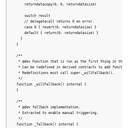
      returndatacopy(0, 0, returndatasize)

      switch result

      // delegatecall returns 0 on error.

      case 0 { revert(0, returndatasize) }

      default { return(0, returndatasize) }

    }

  }

  /**

   * @dev Function that is run as the first thing in the f
   * Can be redefined in derived contracts to add function
   * Redefinitions must call super._willFallback().

   */

  function _willFallback() internal {

  }

  /**

   * @dev fallback implementation.

   * Extracted to enable manual triggering.

   */

  function _fallback() internal {
