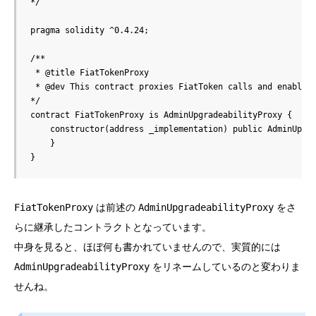
*/

pragma solidity ^0.4.24;

/**

 * @title FiatTokenProxy

 * @dev This contract proxies FiatToken calls and enables 
*/ 

contract FiatTokenProxy is AdminUpgradeabilityProxy {

    constructor(address _implementation) public AdminUpgra
    }

}
FiatTokenProxy
は前述の
AdminUpgradeabilityProxy
をさ
らに継承したコントラクトとなっています。
中身を見ると、ほぼ何も書かれていませんので、実質的には
AdminUpgradeabilityProxy
をリネームしているのと変わりま
せんね。