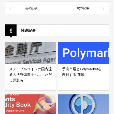
前の記事
次の記事
関連記事
ステーブルコインの国内流
予測市場とPolymarketを
通の法整備着手へ……ただ
理解する 前編
し課題も