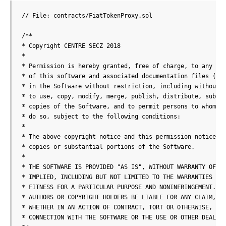
// File: contracts/FiatTokenProxy.sol

/**

* Copyright CENTRE SECZ 2018

*

* Permission is hereby granted, free of charge, to any per
* of this software and associated documentation files (the
* in the Software without restriction, including without l
* to use, copy, modify, merge, publish, distribute, sublic
* copies of the Software, and to permit persons to whom th
* do so, subject to the following conditions:

*

* The above copyright notice and this permission notice sh
* copies or substantial portions of the Software.

*

* THE SOFTWARE IS PROVIDED "AS IS", WITHOUT WARRANTY OF AN
* IMPLIED, INCLUDING BUT NOT LIMITED TO THE WARRANTIES OF 
* FITNESS FOR A PARTICULAR PURPOSE AND NONINFRINGEMENT. IN
* AUTHORS OR COPYRIGHT HOLDERS BE LIABLE FOR ANY CLAIM, DA
* WHETHER IN AN ACTION OF CONTRACT, TORT OR OTHERWISE, ARI
* CONNECTION WITH THE SOFTWARE OR THE USE OR OTHER DEALING