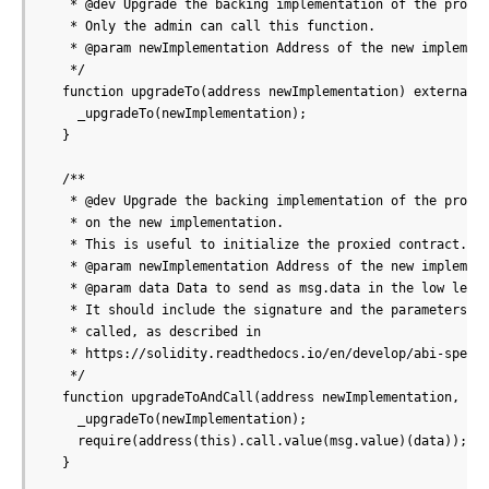
   * @dev Upgrade the backing implementation of the proxy.
   * Only the admin can call this function.

   * @param newImplementation Address of the new implement
   */

  function upgradeTo(address newImplementation) external i
    _upgradeTo(newImplementation);

  }

  /**

   * @dev Upgrade the backing implementation of the proxy 
   * on the new implementation.

   * This is useful to initialize the proxied contract.

   * @param newImplementation Address of the new implement
   * @param data Data to send as msg.data in the low level
   * It should include the signature and the parameters of
   * called, as described in

   * https://solidity.readthedocs.io/en/develop/abi-spec.h
   */

  function upgradeToAndCall(address newImplementation, byt
    _upgradeTo(newImplementation);

    require(address(this).call.value(msg.value)(data));

  }
