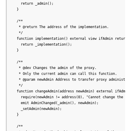
    return _admin();

  }

  /**

   * @return The address of the implementation.

   */

  function implementation() external view ifAdmin returns 
    return _implementation();

  }

  /**

   * @dev Changes the admin of the proxy.

   * Only the current admin can call this function.

   * @param newAdmin Address to transfer proxy administrat
   */

  function changeAdmin(address newAdmin) external ifAdmin 
    require(newAdmin != address(0), "Cannot change the adm
    emit AdminChanged(_admin(), newAdmin);

    _setAdmin(newAdmin);

  }

  /**
