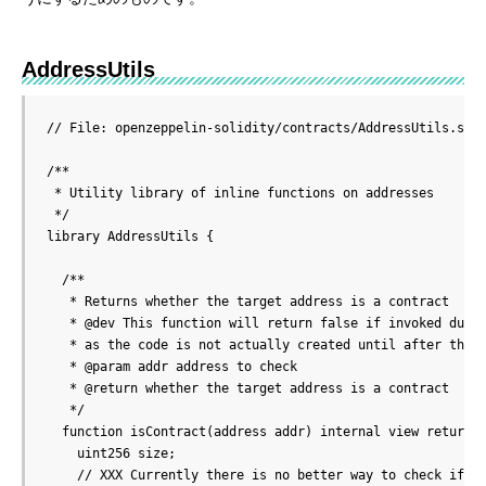
AddressUtils
// File: openzeppelin-solidity/contracts/AddressUtils.sol

/**

 * Utility library of inline functions on addresses

 */

library AddressUtils {

  /**

   * Returns whether the target address is a contract

   * @dev This function will return false if invoked durin
   * as the code is not actually created until after the c
   * @param addr address to check

   * @return whether the target address is a contract

   */

  function isContract(address addr) internal view returns 
    uint256 size;

    // XXX Currently there is no better way to check if th