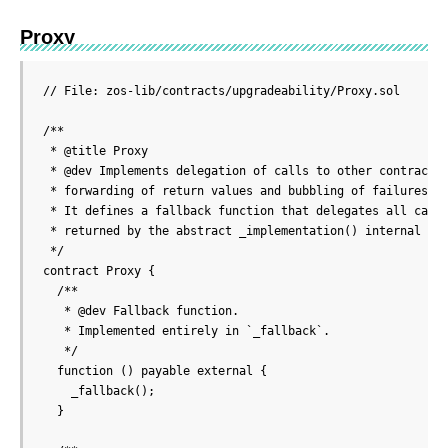
Proxy
// File: zos-lib/contracts/upgradeability/Proxy.sol

/**

 * @title Proxy

 * @dev Implements delegation of calls to other contracts,
 * forwarding of return values and bubbling of failures.

 * It defines a fallback function that delegates all calls
 * returned by the abstract _implementation() internal fun
 */

contract Proxy {

  /**

   * @dev Fallback function.

   * Implemented entirely in `_fallback`.

   */

  function () payable external {

    _fallback();

  }
