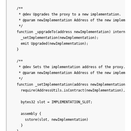
  /**

   * @dev Upgrades the proxy to a new implementation.

   * @param newImplementation Address of the new implement
   */

  function _upgradeTo(address newImplementation) internal 
    _setImplementation(newImplementation);

    emit Upgraded(newImplementation);

  }

  /**

   * @dev Sets the implementation address of the proxy.

   * @param newImplementation Address of the new implement
   */

  function _setImplementation(address newImplementation) p
    require(AddressUtils.isContract(newImplementation), "C
    bytes32 slot = IMPLEMENTATION_SLOT;

    assembly {

      sstore(slot, newImplementation)

    }
