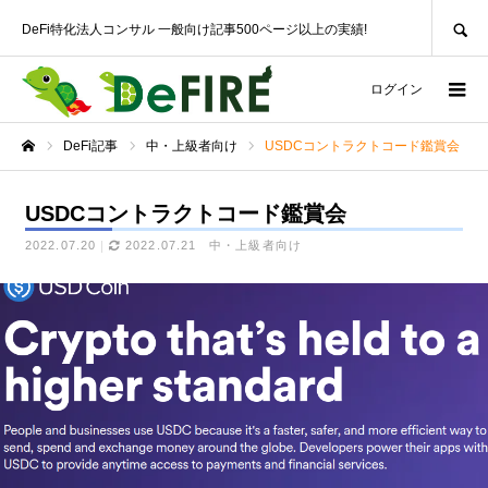
SEARCH
DeFi特化法人コンサル 一般向け記事500ページ以上の実績!
ログイン
DeFi記事
中・上級者向け
USDCコントラクトコード鑑賞会
ホーム
USDCコントラクトコード鑑賞会
2022.07.20
2022.07.21
中・上級者向け