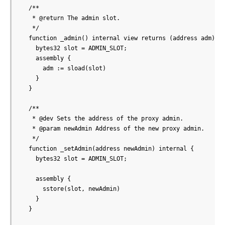
  /**

   * @return The admin slot.

   */

  function _admin() internal view returns (address adm) {

    bytes32 slot = ADMIN_SLOT;

    assembly {

      adm := sload(slot)

    }

  }

  /**

   * @dev Sets the address of the proxy admin.

   * @param newAdmin Address of the new proxy admin.

   */

  function _setAdmin(address newAdmin) internal {

    bytes32 slot = ADMIN_SLOT;

    assembly {

      sstore(slot, newAdmin)

    }

  }
