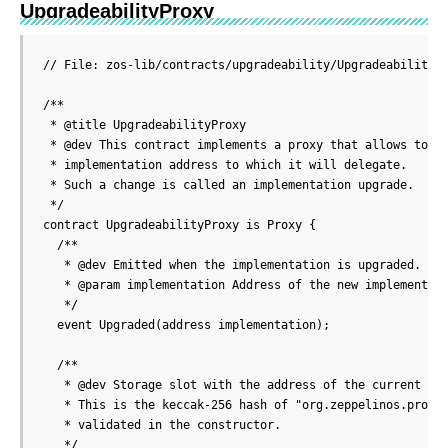
UpgradeabilityProxy
// File: zos-lib/contracts/upgradeability/UpgradeabilityPr
/**

 * @title UpgradeabilityProxy

 * @dev This contract implements a proxy that allows to ch
 * implementation address to which it will delegate.

 * Such a change is called an implementation upgrade.

 */

contract UpgradeabilityProxy is Proxy {

  /**

   * @dev Emitted when the implementation is upgraded.

   * @param implementation Address of the new implementati
   */

  event Upgraded(address implementation);

  /**

   * @dev Storage slot with the address of the current imp
   * This is the keccak-256 hash of "org.zeppelinos.proxy.
   * validated in the constructor.

   */
