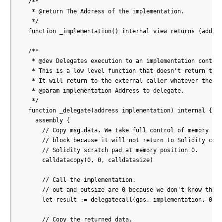
  /**

   * @return The Address of the implementation.

   */

  function _implementation() internal view returns (addres
  /**

   * @dev Delegates execution to an implementation contrac
   * This is a low level function that doesn't return to i
   * It will return to the external caller whatever the im
   * @param implementation Address to delegate.

   */

  function _delegate(address implementation) internal {

    assembly {

      // Copy msg.data. We take full control of memory in 
      // block because it will not return to Solidity code
      // Solidity scratch pad at memory position 0.

      calldatacopy(0, 0, calldatasize)

      // Call the implementation.

      // out and outsize are 0 because we don't know the s
      let result := delegatecall(gas, implementation, 0, c
      // Copy the returned data.
