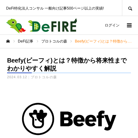
SEARCH
DeFi特化法人コンサル 一般向け記事500ページ以上の実績!
ログイン
DeFi記事
プロトコルの森
Beefy(ビーフィ)とは？特徴から将来性までわかりやすく解説
ホーム
Beefy(ビーフィ)とは？特徴から将来性まで
わかりやすく解説
2024.03.12
プロトコルの森