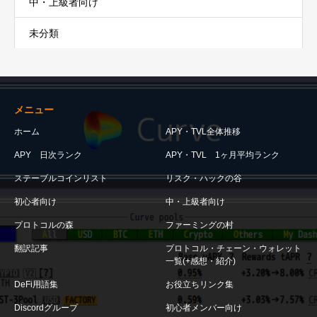
中・上級者向け
未分類
メニュー
ホーム
APY・TVL全体推移
APY 日次ランク
APY・TVL 1ヶ月平均ランク
ステーブルコインリスト
リスク・ハックの谷
初心者向け
中・上級者向け
プロトコルの森
ファーミングの村
翻訳記事
プロトコル・チェーン・ウォレット
一覧(+感想・紹介)
DeFi用語集
お役立ちリンク集
Discordグループ
初心者メンバー向け