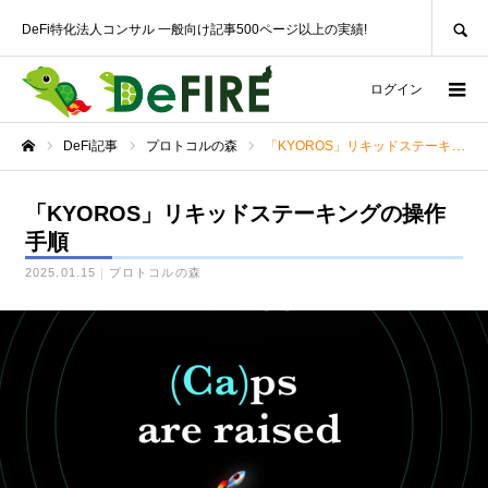
SEARCH
DeFi特化法人コンサル 一般向け記事500ページ以上の実績!
ログイン
DeFi記事
プロトコルの森
「KYOROS」リキッドステーキングの操作手順
ホーム
「KYOROS」リキッドステーキングの操作
手順
2025.01.15
プロトコルの森