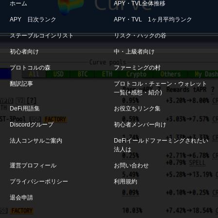
ホーム
APY・TVL全体推移
APY 日次ランク
APY・TVL 1ヶ月平均ランク
ステーブルコインリスト
リスク・ハックの谷
初心者向け
中・上級者向け
プロトコルの森
ファーミングの村
翻訳記事
プロトコル・チェーン・ウォレット
一覧(+感想・紹介)
DeFi用語集
お役立ちリンク集
Discordグループ
初心者メンバー向け
法人コンサルご案内
DeFiイールドファーミングされたい
法人は
運営プロフィール
お問い合わせ
プライバシーポリシー
利用規約
退会申請