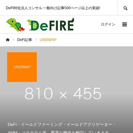
SEARCH
DeFi特化法人コンサル 一般向け記事500ページ以上の実績!
ログイン
DeFi記事
UNISWAP
ホーム
UNISWAP
DeFi・イールドファーミング・イールドアグリゲーター・
AMM・コラテラル等、重要な概念を解説していきます。