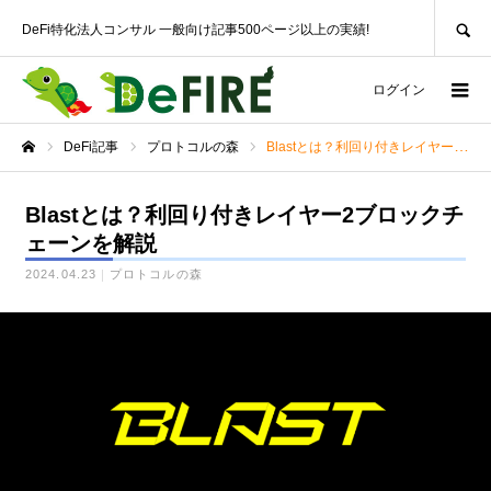
SEARCH
DeFi特化法人コンサル 一般向け記事500ページ以上の実績!
ログイン
DeFi記事
プロトコルの森
Blastとは？利回り付きレイヤー2ブロックチェーンを解説
ホーム
Blastとは？利回り付きレイヤー2ブロックチ
ェーンを解説
2024.04.23
プロトコルの森