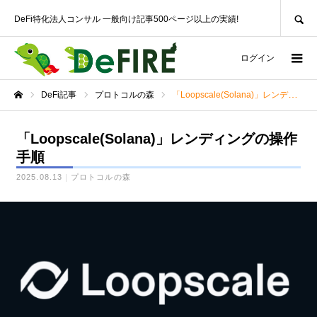
SEARCH
DeFi特化法人コンサル 一般向け記事500ページ以上の実績!
ログイン
DeFi記事
プロトコルの森
「Loopscale(Solana)」レンディングの操作手順
ホーム
「Loopscale(Solana)」レンディングの操作
手順
2025.08.13
プロトコルの森