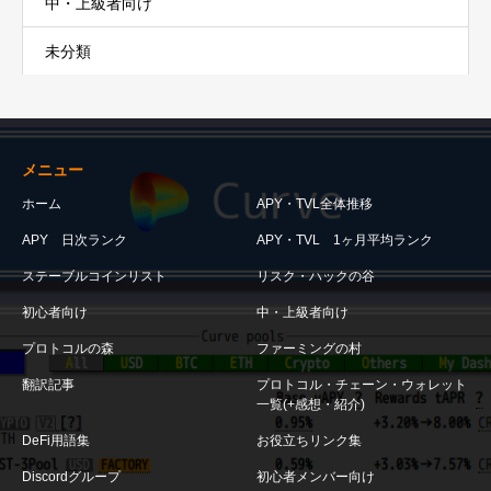
中・上級者向け
未分類
メニュー
ホーム
APY・TVL全体推移
APY 日次ランク
APY・TVL 1ヶ月平均ランク
ステーブルコインリスト
リスク・ハックの谷
初心者向け
中・上級者向け
プロトコルの森
ファーミングの村
翻訳記事
プロトコル・チェーン・ウォレット
一覧(+感想・紹介)
DeFi用語集
お役立ちリンク集
Discordグループ
初心者メンバー向け