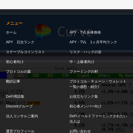
メニュー
ホーム
APY・TVL全体推移
APY 日次ランク
APY・TVL 1ヶ月平均ランク
ステーブルコインリスト
リスク・ハックの谷
初心者向け
中・上級者向け
プロトコルの森
ファーミングの村
翻訳記事
プロトコル・チェーン・ウォレット
一覧(+感想・紹介)
DeFi用語集
お役立ちリンク集
Discordグループ
初心者メンバー向け
法人コンサルご案内
DeFiイールドファーミングされたい
法人は
運営プロフィール
お問い合わせ