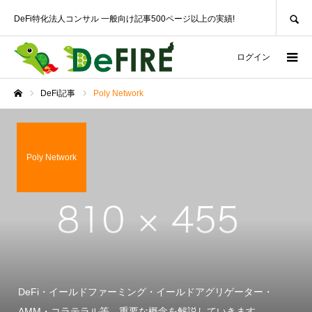
SEARCH
DeFi特化法人コンサル 一般向け記事500ページ以上の実績!
ログイン
DeFi記事
Poly Network
ホーム
Poly Network
DeFi・イールドファーミング・イールドアグリゲーター・
AMM・コラテラル等、重要な概念を解説していきます。