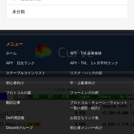
未分類
メニュー
ホーム
APY・TVL全体推移
APY 日次ランク
APY・TVL 1ヶ月平均ランク
ステーブルコインリスト
リスク・ハックの谷
初心者向け
中・上級者向け
プロトコルの森
ファーミングの村
翻訳記事
プロトコル・チェーン・ウォレット
一覧(+感想・紹介)
DeFi用語集
お役立ちリンク集
Discordグループ
初心者メンバー向け