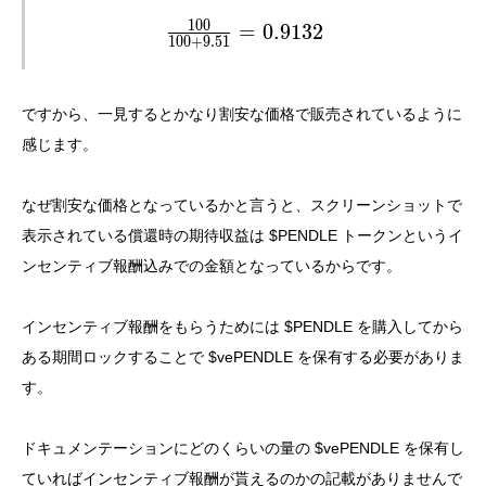
1
0
0
\frac{100}{100+9.51} = 0.9132
=
0
.
9
1
3
2
1
0
0
+
9
.
5
1
ですから、一見するとかなり割安な価格で販売されているように
感じます。
なぜ割安な価格となっているかと言うと、スクリーンショットで
表示されている償還時の期待収益は $PENDLE トークンというイ
ンセンティブ報酬込みでの金額となっているからです。
インセンティブ報酬をもらうためには $PENDLE を購入してから
ある期間ロックすることで $vePENDLE を保有する必要がありま
す。
ドキュメンテーションにどのくらいの量の $vePENDLE を保有し
ていればインセンティブ報酬が貰えるのかの記載がありませんで