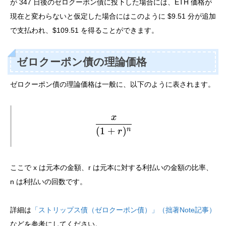
が 347 日後のゼロクーポン債に投下した場合には、ETH 価格が
現在と変わらないと仮定した場合にはこのように $9.51 分が追加
で支払われ、$109.51 を得ることができます。
ゼロクーポン債の理論価格
ゼロクーポン債の理論価格は一般に、以下のように表されます。
x
\displaystyle

(
1
+
)
n
r
\frac{x}{(1 + r)^n}
ここで x は元本の金額、r は元本に対する利払いの金額の比率、
n は利払いの回数です。
詳細は
「ストリップス債（ゼロクーポン債）」（拙著Note記事）
などを参考にしてください。