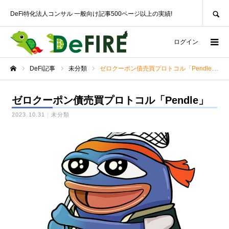
SEARCH
DeFi特化法人コンサル 一般向け記事500ページ以上の実績!
ログイン
DeFi記事
未分類
ゼロクーポン債売買プロトコル「Pendle」
ホーム
ゼロクーポン債売買プロトコル「Pendle」
2023.10.31
未分類