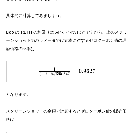
具体的に計算してみましょう。
Lido の stETH の利回りは APR で 4% ほどですから、上のスクリ
ーンショットのパラメータでは元本に対するゼロクーポン債の理
論価格の比率は
1
\frac{1}{(1 + 0.04 / 365)^347} = 0.
=
0
.
9
6
2
7
3
(
1
+
0
.
0
4
/
3
6
5
)
4
7
となります。
スクリーンショットの金額で計算するとゼロクーポン債の販売価
格は