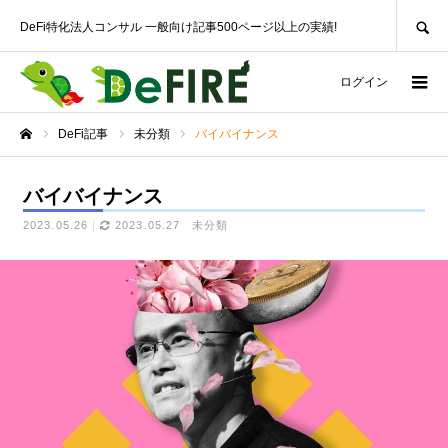
SEARCH
DeFi特化法人コンサル 一般向け記事500ページ以上の実績!
ログイン
DeFi記事
未分類
バイバイナンス
ホーム
バイバイナンス
2023.05.26
2023.05.27
未分類