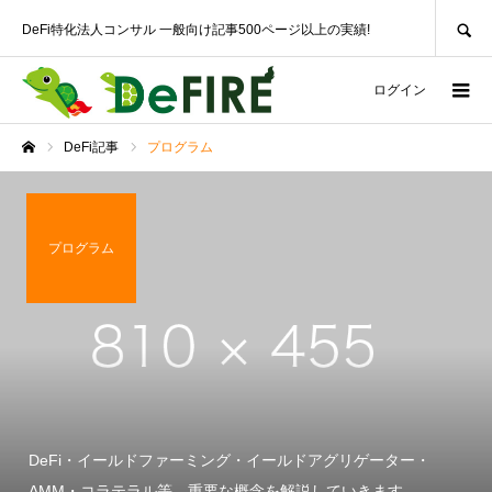
SEARCH
DeFi特化法人コンサル 一般向け記事500ページ以上の実績!
ログイン
DeFi記事
プログラム
ホーム
プログラム
DeFi・イールドファーミング・イールドアグリゲーター・
AMM・コラテラル等、重要な概念を解説していきます。