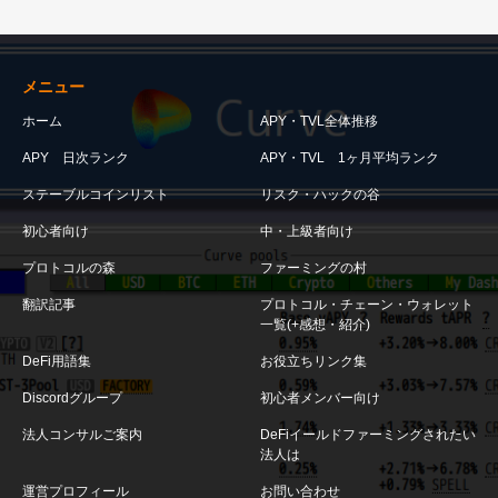
メニュー
ホーム
APY・TVL全体推移
APY 日次ランク
APY・TVL 1ヶ月平均ランク
ステーブルコインリスト
リスク・ハックの谷
初心者向け
中・上級者向け
プロトコルの森
ファーミングの村
翻訳記事
プロトコル・チェーン・ウォレット
一覧(+感想・紹介)
DeFi用語集
お役立ちリンク集
Discordグループ
初心者メンバー向け
法人コンサルご案内
DeFiイールドファーミングされたい
法人は
運営プロフィール
お問い合わせ