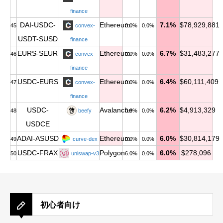
finance
DAI-USDC-
Ethereum
7.1%
$78,929,881
45
convex-
0.0%
0.0%
USDT-SUSD
finance
EURS-SEUR
Ethereum
6.7%
$31,483,277
46
convex-
0.0%
0.0%
finance
USDC-EURS
Ethereum
6.4%
$60,111,409
47
convex-
0.0%
0.0%
finance
USDC-
Avalanche
6.2%
$4,913,329
48
beefy
0.0%
0.0%
USDCE
ADAI-ASUSD
Ethereum
6.0%
$30,814,179
49
curve-dex
0.0%
0.0%
USDC-FRAX
Polygon
6.0%
$278,096
50
uniswap-v3
6.0%
0.0%
初心者向け