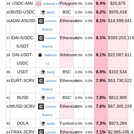
USDC-MAI
Polygon
8.4%
$20,875
34
uniswap-v3
8.4%
0.0%
BUSD-USDC
BSC
8.2%
$976,418
35
beefy
0.0%
0.0%
ADAI-ASUSD
Ethereum
8.1%
$14,599,041
36
convex-
0.0%
0.0%
finance
IDAI-IUSDC-
Ethereum
8.1%
$393,253,119
37
convex-
0.0%
0.0%
IUSDT
finance
DAI-USDT-
Arbitrum
8.1%
$22,087,611
38
balancer-
0.0%
0.0%
USDC
v2
USDT
BSC
8.0%
$102,534
39
beefy
0.0%
0.0%
EURT-3CRV
Ethereum
7.9%
$53,730,522
40
convex-
0.0%
0.0%
finance
BUSD
BSC
7.8%
$812,809
41
beefy
0.0%
0.0%
MUSD-3CRV
Ethereum
7.6%
$67,305,228
42
convex-
0.0%
0.0%
finance
DOLA
Fantom
7.3%
$973,284
43
beefy
0.0%
0.0%
FRAX-3CRV
Ethereum
7.1%
$2,865,435,4
44
convex-
0.0%
0.0%