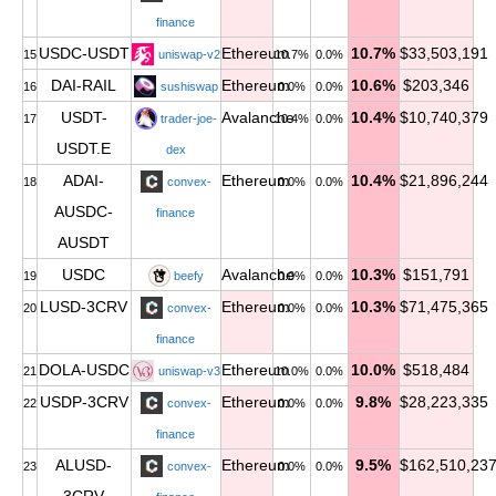
finance
USDC-USDT
Ethereum
10.7%
$33,503,191
15
uniswap-v2
10.7%
0.0%
DAI-RAIL
Ethereum
10.6%
$203,346
16
sushiswap
0.0%
0.0%
USDT-
Avalanche
10.4%
$10,740,379
17
trader-joe-
10.4%
0.0%
USDT.E
dex
ADAI-
Ethereum
10.4%
$21,896,244
18
convex-
0.0%
0.0%
AUSDC-
finance
AUSDT
USDC
Avalanche
10.3%
$151,791
19
beefy
0.0%
0.0%
LUSD-3CRV
Ethereum
10.3%
$71,475,365
20
convex-
0.0%
0.0%
finance
DOLA-USDC
Ethereum
10.0%
$518,484
21
uniswap-v3
10.0%
0.0%
USDP-3CRV
Ethereum
9.8%
$28,223,335
22
convex-
0.0%
0.0%
finance
ALUSD-
Ethereum
9.5%
$162,510,23
23
convex-
0.0%
0.0%