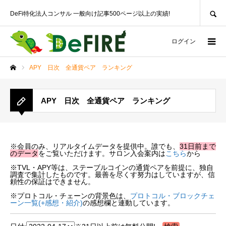
SEARCH
DeFi特化法人コンサル 一般向け記事500ページ以上の実績!
ログイン
APY 日次 全通貨ペア ランキング
ホーム
APY 日次 全通貨ペア ランキング
※会員のみ、リアルタイムデータを提供中。誰でも、
31日前まで
のデータ
をご覧いただけます。サロン入会案内は
こちら
から
※TVL・APY等は、ステーブルコインの通貨ペアを前提に、独自
調査で集計したものです。最善を尽くす努力はしていますが、信
頼性の保証はできません。
※プロトコル・チェーンの背景色は、
プロトコル・ブロックチェ
ーン一覧(+感想・紹介)
の感想欄と連動しています。