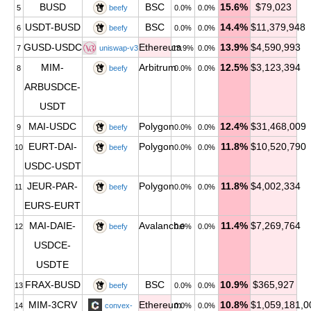
BUSD
BSC
15.6%
$79,023
5
beefy
0.0%
0.0%
USDT-BUSD
BSC
14.4%
$11,379,948
6
beefy
0.0%
0.0%
GUSD-USDC
Ethereum
13.9%
$4,590,993
7
uniswap-v3
13.9%
0.0%
MIM-
Arbitrum
12.5%
$3,123,394
8
beefy
0.0%
0.0%
ARBUSDCE-
USDT
MAI-USDC
Polygon
12.4%
$31,468,009
9
beefy
0.0%
0.0%
EURT-DAI-
Polygon
11.8%
$10,520,790
10
beefy
0.0%
0.0%
USDC-USDT
JEUR-PAR-
Polygon
11.8%
$4,002,334
11
beefy
0.0%
0.0%
EURS-EURT
MAI-DAIE-
Avalanche
11.4%
$7,269,764
12
beefy
0.0%
0.0%
USDCE-
USDTE
FRAX-BUSD
BSC
10.9%
$365,927
13
beefy
0.0%
0.0%
MIM-3CRV
Ethereum
10.8%
$1,059,181,0
14
convex-
0.0%
0.0%