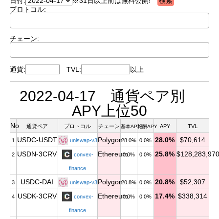
日付:
※31日以上前は無料公開!
プロトコル:
チェーン:
通貨:
TVL:
以上
2022-04-17 通貨ペア別
APY上位50
No
通貨ペア
プロトコル
チェーン
APY
TVL
基本APY
報酬APY
USDC-USDT
Polygon
28.0%
$70,614
1
uniswap-v3
28.0%
0.0%
USDN-3CRV
Ethereum
25.8%
$128,283,97
2
convex-
0.0%
0.0%
finance
USDC-DAI
Polygon
20.8%
$52,307
3
uniswap-v3
20.8%
0.0%
USDK-3CRV
Ethereum
17.4%
$338,314
4
convex-
0.0%
0.0%
finance