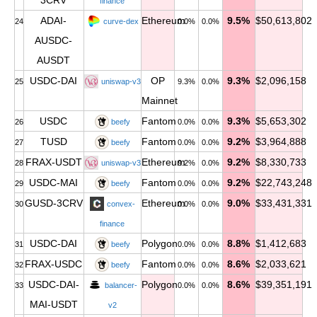
3CRV
finance
ADAI-
Ethereum
9.5%
$50,613,802
24
curve-dex
0.0%
0.0%
AUSDC-
AUSDT
USDC-DAI
OP
9.3%
$2,096,158
25
uniswap-v3
9.3%
0.0%
Mainnet
USDC
Fantom
9.3%
$5,653,302
26
beefy
0.0%
0.0%
TUSD
Fantom
9.2%
$3,964,888
27
beefy
0.0%
0.0%
FRAX-USDT
Ethereum
9.2%
$8,330,733
28
uniswap-v3
9.2%
0.0%
USDC-MAI
Fantom
9.2%
$22,743,248
29
beefy
0.0%
0.0%
GUSD-3CRV
Ethereum
9.0%
$33,431,331
30
convex-
0.0%
0.0%
finance
USDC-DAI
Polygon
8.8%
$1,412,683
31
beefy
0.0%
0.0%
FRAX-USDC
Fantom
8.6%
$2,033,621
32
beefy
0.0%
0.0%
USDC-DAI-
Polygon
8.6%
$39,351,191
33
balancer-
0.0%
0.0%
MAI-USDT
v2