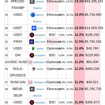
APEUSD-
Ethereum
13.1%
$44,295,241
28
convex-
0.1%
13.0%
FRAXBP
finance
USDC
Ethereum
13.0%
$5,734,060
29
damm-
1.9%
11.1%
finance
USDT
Ethereum
12.5%
$14,059,335
30
truefi
0.0%
12.5%
USDT
BSC
12.2%
$196,292
31
acryptos
0.0%
0.0%
FRAX
Ethereum
11.5%
$5,794,162
32
uwu-lend
10.3%
1.2%
USDC
Optimism
11.4%
$45,760
33
pickle
0.0%
0.0%
DAI
BSC
11.3%
$129,955
34
acryptos
0.0%
0.0%
USDC-SUSD
Optimism
11.2%
$60,406
35
uniswap-v3
11.2%
0.0%
DOLA-
Optimism
11.2%
$460,036
36
beefy
0.0%
0.0%
OPUSDCE
SUSD-DAI
Optimism
11.2%
$38,521
37
uniswap-v3
11.2%
0.0%
IBEUR-
Ethereum
11.1%
$5,705,735
38
convex-
0.0%
11.1%
SEUR
finance
USDC
BSC
11.0%
$306,973
39
acryptos
0.0%
0.0%