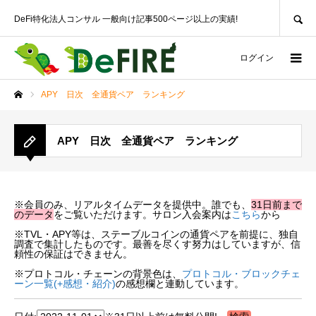
SEARCH
DeFi特化法人コンサル 一般向け記事500ページ以上の実績!
ログイン
APY 日次 全通貨ペア ランキング
ホーム
APY 日次 全通貨ペア ランキング
※会員のみ、リアルタイムデータを提供中。誰でも、
31日前まで
のデータ
をご覧いただけます。サロン入会案内は
こちら
から
※TVL・APY等は、ステーブルコインの通貨ペアを前提に、独自
調査で集計したものです。最善を尽くす努力はしていますが、信
頼性の保証はできません。
※プロトコル・チェーンの背景色は、
プロトコル・ブロックチェ
ーン一覧(+感想・紹介)
の感想欄と連動しています。