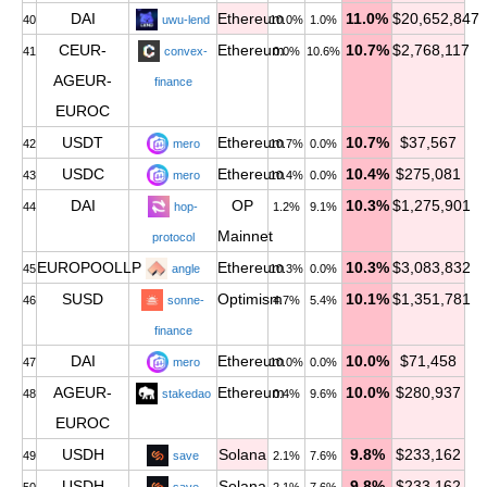
DAI
Ethereum
11.0%
$20,652,847
40
uwu-lend
10.0%
1.0%
CEUR-
Ethereum
10.7%
$2,768,117
41
convex-
0.0%
10.6%
AGEUR-
finance
EUROC
USDT
Ethereum
10.7%
$37,567
42
mero
10.7%
0.0%
USDC
Ethereum
10.4%
$275,081
43
mero
10.4%
0.0%
DAI
OP
10.3%
$1,275,901
44
hop-
1.2%
9.1%
Mainnet
protocol
EUROPOOLLP
Ethereum
10.3%
$3,083,832
45
angle
10.3%
0.0%
SUSD
Optimism
10.1%
$1,351,781
46
sonne-
4.7%
5.4%
finance
DAI
Ethereum
10.0%
$71,458
47
mero
10.0%
0.0%
AGEUR-
Ethereum
10.0%
$280,937
48
stakedao
0.4%
9.6%
EUROC
USDH
Solana
9.8%
$233,162
49
save
2.1%
7.6%
USDH
Solana
9.8%
$233,162