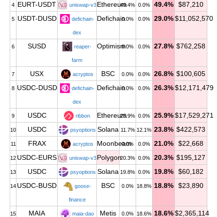
EURT-USDT
Ethereum
49.4%
$87,210
4
uniswap-v3
49.4%
0.0%
USDT-DUSD
Defichain
29.0%
$11,052,570
5
defichain-
0.0%
0.0%
dex
SUSD
Optimism
27.8%
$762,258
6
reaper-
0.0%
0.0%
farm
USX
BSC
26.8%
$100,605
7
acryptos
0.0%
0.0%
USDC-DUSD
Defichain
26.3%
$12,171,479
8
defichain-
0.0%
0.0%
dex
USDC
Ethereum
25.9%
$17,529,271
9
ribbon
25.9%
0.0%
USDC
Solana
23.8%
$422,573
10
psyoptions
11.7%
12.1%
FRAX
Moonbeam
21.0%
$22,668
11
acryptos
0.0%
0.0%
USDC-EURS
Polygon
20.3%
$195,127
12
uniswap-v3
20.3%
0.0%
USDC
Solana
19.8%
$60,182
13
psyoptions
19.8%
0.0%
USDC-BUSD
BSC
18.8%
$23,890
14
goose-
0.0%
18.8%
finance
MAIA
Metis
18.6%
$2,365,114
15
maia-dao
0.0%
18.6%