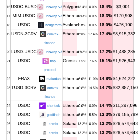
USDC-BUSD
Polygon
18.4%
$3,001
16
uniswap-v3
18.4%
0.0%
MIM-USDC
Ethereum
18.3%
$170,908
17
uniswap-v3
18.3%
0.0%
USDC
Avalanche
18.0%
$476,100
18
hedgefarm
0.0%
0.0%
USDN-3CRV
Ethereum
17.4%
$8,915,332
19
convex-
0.1%
17.4%
finance
LUSD-USDC
Ethereum
17.2%
$1,488,285
20
uniswap-v3
17.2%
0.0%
USDC
Gnosis
15.1%
$1,926,943
21
hop-
7.5%
7.6%
protocol
FRAX
Ethereum
14.8%
$4,624,222
22
stakedao
3.9%
11.0%
TUSD-3CRV
Ethereum
14.7%
$32,887,150
23
convex-
0.2%
14.5%
finance
USDC
Ethereum
14.4%
$11,297,096
24
sherlock
0.0%
0.0%
USDC
Ethereum
13.3%
$79,185,789
25
goldfinch
7.8%
5.5%
USDC
Solana
13.2%
$26,574,643
26
credix
13.2%
0.0%
USDC
Solana
13.2%
$26,574,643
27
credix
13.2%
0.0%