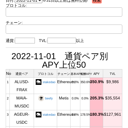
日付:
※31日以上前は無料公開!
プロトコル:
チェーン:
通貨:
TVL:
以上
2022-11-01 通貨ペア別
APY上位50
No
通貨ペア
プロトコル
チェーン
APY
TVL
基本APY
報酬APY
ALUSD-
Ethereum
350.9%
$9,986
1
stakedao
0.3%
350.6%
FRAX
MAIA-
Metis
205.3%
$35,554
2
beefy
0.0%
0.0%
MUSDC
AGEUR-
Ethereum
180.3%
$127,961
3
stakedao
1.8%
178.5%
USDC