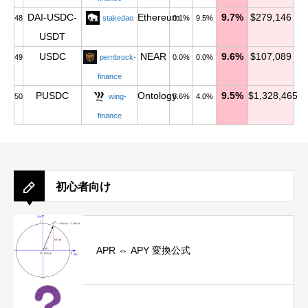
DAI-USDC-
Ethereum
9.7%
$279,146
48
stakedao
0.1%
9.5%
USDT
USDC
NEAR
9.6%
$107,089
49
pembrock-
0.0%
0.0%
finance
PUSDC
Ontology
9.5%
$1,328,465
50
wing-
5.6%
4.0%
finance
初心者向け
APR ⇔ APY 変換公式