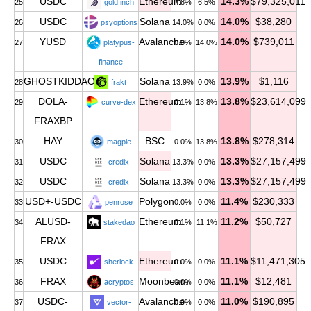
USDC
Ethereum
14.3%
$79,325,011
25
goldfinch
7.8%
6.5%
USDC
Solana
14.0%
$38,280
26
psyoptions
14.0%
0.0%
YUSD
Avalanche
14.0%
$739,011
27
platypus-
0.0%
14.0%
finance
GHOSTKIDDAO
Solana
13.9%
$1,116
28
frakt
13.9%
0.0%
DOLA-
Ethereum
13.8%
$23,614,099
29
curve-dex
0.1%
13.8%
FRAXBP
HAY
BSC
13.8%
$278,314
30
magpie
0.0%
13.8%
USDC
Solana
13.3%
$27,157,499
31
credix
13.3%
0.0%
USDC
Solana
13.3%
$27,157,499
32
credix
13.3%
0.0%
USD+-USDC
Polygon
11.4%
$230,333
33
penrose
0.0%
0.0%
ALUSD-
Ethereum
11.2%
$50,727
34
stakedao
0.1%
11.1%
FRAX
USDC
Ethereum
11.1%
$11,471,305
35
sherlock
0.0%
0.0%
FRAX
Moonbeam
11.1%
$12,481
36
acryptos
0.0%
0.0%
USDC-
Avalanche
11.0%
$190,895
37
vector-
0.0%
0.0%