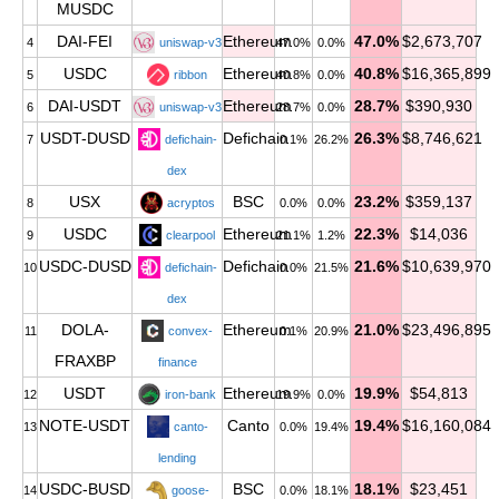
MUSDC
DAI-FEI
Ethereum
47.0%
$2,673,707
4
uniswap-v3
47.0%
0.0%
USDC
Ethereum
40.8%
$16,365,899
5
ribbon
40.8%
0.0%
DAI-USDT
Ethereum
28.7%
$390,930
6
uniswap-v3
28.7%
0.0%
USDT-DUSD
Defichain
26.3%
$8,746,621
7
defichain-
0.1%
26.2%
dex
USX
BSC
23.2%
$359,137
8
acryptos
0.0%
0.0%
USDC
Ethereum
22.3%
$14,036
9
clearpool
21.1%
1.2%
USDC-DUSD
Defichain
21.6%
$10,639,970
10
defichain-
0.0%
21.5%
dex
DOLA-
Ethereum
21.0%
$23,496,895
11
convex-
0.1%
20.9%
FRAXBP
finance
USDT
Ethereum
19.9%
$54,813
12
iron-bank
19.9%
0.0%
NOTE-USDT
Canto
19.4%
$16,160,084
13
canto-
0.0%
19.4%
lending
USDC-BUSD
BSC
18.1%
$23,451
14
goose-
0.0%
18.1%