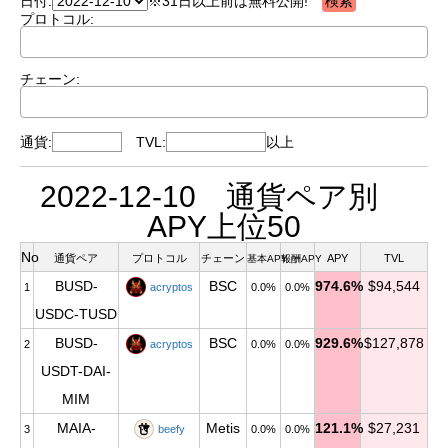
日付:
※31日以上前は無料公開!
プロトコル:
チェーン:
通貨:
TVL:
以上
2022-12-10 通貨ペア別
APY上位50
No
通貨ペア
プロトコル
チェーン
APY
TVL
基本APY
報酬APY
BUSD-
BSC
974.6%
$94,544
1
acryptos
0.0%
0.0%
USDC-TUSD
BUSD-
BSC
929.6%
$127,878
2
acryptos
0.0%
0.0%
USDT-DAI-
MIM
MAIA-
Metis
121.1%
$27,231
3
beefy
0.0%
0.0%