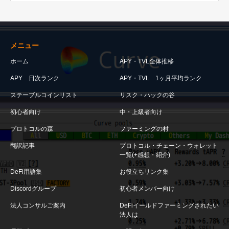
メニュー
ホーム
APY・TVL全体推移
APY 日次ランク
APY・TVL 1ヶ月平均ランク
ステーブルコインリスト
リスク・ハックの谷
初心者向け
中・上級者向け
プロトコルの森
ファーミングの村
翻訳記事
プロトコル・チェーン・ウォレット
一覧(+感想・紹介)
DeFi用語集
お役立ちリンク集
Discordグループ
初心者メンバー向け
法人コンサルご案内
DeFiイールドファーミングされたい
法人は