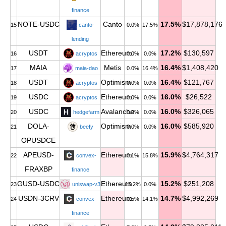
finance
NOTE-USDC
Canto
17.5%
$17,878,176
15
canto-
0.0%
17.5%
lending
USDT
Ethereum
17.2%
$130,597
16
acryptos
0.0%
0.0%
MAIA
Metis
16.4%
$1,408,420
17
maia-dao
0.0%
16.4%
USDT
Optimism
16.4%
$121,767
18
acryptos
0.0%
0.0%
USDC
Ethereum
16.0%
$26,522
19
acryptos
0.0%
0.0%
USDC
Avalanche
16.0%
$326,065
20
hedgefarm
0.0%
0.0%
DOLA-
Optimism
16.0%
$585,920
21
beefy
0.0%
0.0%
OPUSDCE
APEUSD-
Ethereum
15.9%
$4,764,317
22
convex-
0.1%
15.8%
FRAXBP
finance
GUSD-USDC
Ethereum
15.2%
$251,208
23
uniswap-v3
15.2%
0.0%
USDN-3CRV
Ethereum
14.7%
$4,992,269
24
convex-
0.5%
14.1%
finance