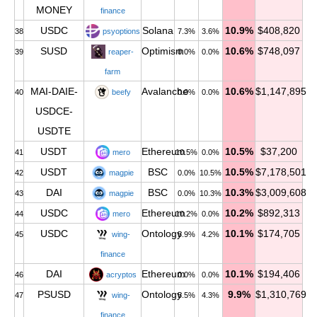
MONEY
finance
USDC
Solana
10.9%
$408,820
38
psyoptions
7.3%
3.6%
SUSD
Optimism
10.6%
$748,097
39
reaper-
0.0%
0.0%
farm
MAI-DAIE-
Avalanche
10.6%
$1,147,895
40
beefy
0.0%
0.0%
USDCE-
USDTE
USDT
Ethereum
10.5%
$37,200
41
mero
10.5%
0.0%
USDT
BSC
10.5%
$7,178,501
42
magpie
0.0%
10.5%
DAI
BSC
10.3%
$3,009,608
43
magpie
0.0%
10.3%
USDC
Ethereum
10.2%
$892,313
44
mero
10.2%
0.0%
USDC
Ontology
10.1%
$174,705
45
wing-
5.9%
4.2%
finance
DAI
Ethereum
10.1%
$194,406
46
acryptos
0.0%
0.0%
PSUSD
Ontology
9.9%
$1,310,769
47
wing-
5.5%
4.3%
finance