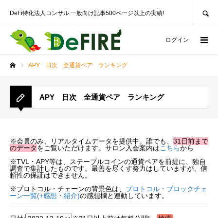
SEARCH
DeFi特化法人コンサル 一般向け記事500ページ以上の実績!
ログイン
APY 日次 全通貨ペア ランキング
ホーム
APY 日次 全通貨ペア ランキング
※会員のみ、リアルタイムデータを提供中。誰でも、
31日前まで
のデータ
をご覧いただけます。サロン入会案内は
こちら
から
※TVL・APY等は、ステーブルコインの通貨ペアを前提に、独自
調査で集計したものです。最善を尽くす努力はしていますが、信
頼性の保証はできません。
※プロトコル・チェーンの背景色は、
プロトコル・ブロックチェ
ーン一覧(+感想・紹介)
の感想欄と連動しています。