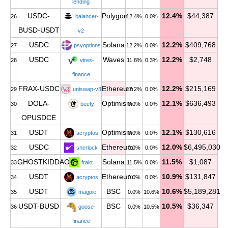
lending
USDC-
Polygon
12.4%
$44,387
26
balancer-
12.4%
0.0%
BUSD-USDT
v2
USDC
Solana
12.2%
$409,768
27
psyoptions
12.2%
0.0%
USDC
Waves
12.2%
$2,748
28
vires-
11.8%
0.3%
finance
FRAX-USDC
Ethereum
12.2%
$215,169
29
uniswap-v3
12.2%
0.0%
DOLA-
Optimism
12.1%
$636,493
30
beefy
0.0%
0.0%
OPUSDCE
USDT
Optimism
12.1%
$130,616
31
acryptos
0.0%
0.0%
USDC
Ethereum
12.0%
$6,495,030
32
sherlock
0.0%
0.0%
GHOSTKIDDAO
Solana
11.5%
$1,087
33
frakt
11.5%
0.0%
USDT
Ethereum
10.9%
$131,847
34
acryptos
0.0%
0.0%
USDT
BSC
10.6%
$5,189,281
35
magpie
0.0%
10.6%
USDT-BUSD
BSC
10.5%
$36,347
36
goose-
0.0%
10.5%
finance