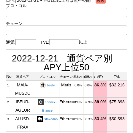
日付:
※31日以上前は無料公開!
プロトコル:
チェーン:
通貨:
TVL:
以上
2022-12-21 通貨ペア別
APY上位50
No
通貨ペア
プロトコル
チェーン
APY
TVL
基本APY
報酬APY
MAIA-
Metis
86.3%
$32,216
1
beefy
0.0%
0.0%
MUSDC
IBEUR-
Ethereum
39.0%
$75,398
2
convex-
1.1%
37.9%
AGEUR
finance
ALUSD-
Ethereum
33.4%
$50,593
3
stakedao
0.1%
33.3%
FRAX