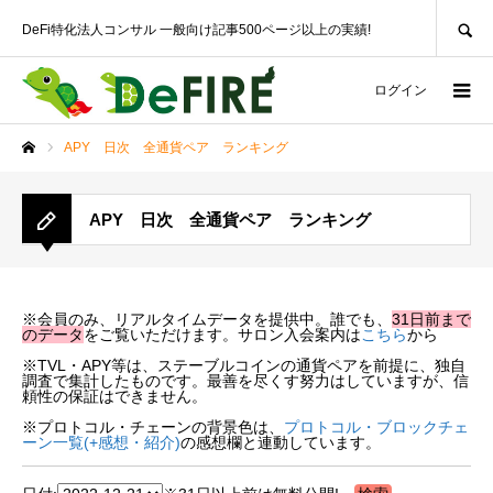
SEARCH
DeFi特化法人コンサル 一般向け記事500ページ以上の実績!
ログイン
APY 日次 全通貨ペア ランキング
ホーム
APY 日次 全通貨ペア ランキング
※会員のみ、リアルタイムデータを提供中。誰でも、
31日前まで
のデータ
をご覧いただけます。サロン入会案内は
こちら
から
※TVL・APY等は、ステーブルコインの通貨ペアを前提に、独自
調査で集計したものです。最善を尽くす努力はしていますが、信
頼性の保証はできません。
※プロトコル・チェーンの背景色は、
プロトコル・ブロックチェ
ーン一覧(+感想・紹介)
の感想欄と連動しています。