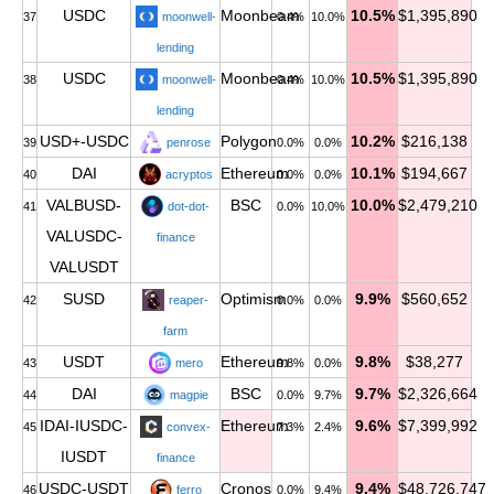
USDC
Moonbeam
10.5%
$1,395,890
37
moonwell-
0.4%
10.0%
lending
USDC
Moonbeam
10.5%
$1,395,890
38
moonwell-
0.4%
10.0%
lending
USD+-USDC
Polygon
10.2%
$216,138
39
penrose
0.0%
0.0%
DAI
Ethereum
10.1%
$194,667
40
acryptos
0.0%
0.0%
VALBUSD-
BSC
10.0%
$2,479,210
41
dot-dot-
0.0%
10.0%
VALUSDC-
finance
VALUSDT
SUSD
Optimism
9.9%
$560,652
42
reaper-
0.0%
0.0%
farm
USDT
Ethereum
9.8%
$38,277
43
mero
9.8%
0.0%
DAI
BSC
9.7%
$2,326,664
44
magpie
0.0%
9.7%
IDAI-IUSDC-
Ethereum
9.6%
$7,399,992
45
convex-
7.3%
2.4%
IUSDT
finance
USDC-USDT
Cronos
9.4%
$48,726,747
46
ferro
0.0%
9.4%