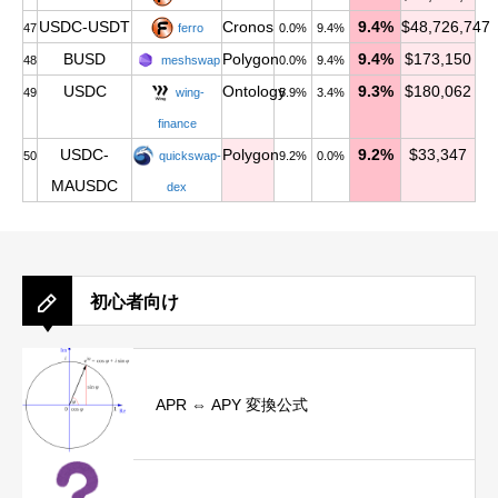
USDC-USDT
Cronos
9.4%
$48,726,747
47
ferro
0.0%
9.4%
BUSD
Polygon
9.4%
$173,150
48
meshswap
0.0%
9.4%
USDC
Ontology
9.3%
$180,062
49
wing-
5.9%
3.4%
finance
USDC-
Polygon
9.2%
$33,347
50
quickswap-
9.2%
0.0%
MAUSDC
dex
初心者向け
APR ⇔ APY 変換公式