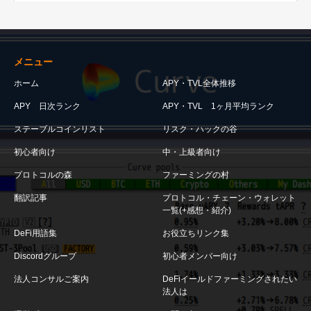
メニュー
ホーム
APY・TVL全体推移
APY 日次ランク
APY・TVL 1ヶ月平均ランク
ステーブルコインリスト
リスク・ハックの谷
初心者向け
中・上級者向け
プロトコルの森
ファーミングの村
翻訳記事
プロトコル・チェーン・ウォレット
一覧(+感想・紹介)
DeFi用語集
お役立ちリンク集
Discordグループ
初心者メンバー向け
法人コンサルご案内
DeFiイールドファーミングされたい
法人は