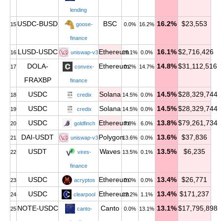
lending
USDC-BUSD
BSC
16.2%
$23,553
15
goose-
0.0%
16.2%
finance
LUSD-USDC
Ethereum
16.1%
$2,716,426
16
uniswap-v3
16.1%
0.0%
DOLA-
Ethereum
14.8%
$31,112,516
17
convex-
0.2%
14.7%
FRAXBP
finance
USDC
Solana
14.5%
$28,329,744
18
credix
14.5%
0.0%
USDC
Solana
14.5%
$28,329,744
19
credix
14.5%
0.0%
USDC
Ethereum
13.8%
$79,261,734
20
goldfinch
7.8%
6.0%
DAI-USDT
Polygon
13.6%
$37,836
21
uniswap-v3
13.6%
0.0%
USDT
Waves
13.5%
$6,235
22
vires-
13.5%
0.1%
finance
USDC
Ethereum
13.4%
$26,771
23
acryptos
0.0%
0.0%
USDC
Ethereum
13.4%
$171,237
24
clearpool
12.2%
1.1%
NOTE-USDC
Canto
13.1%
$17,795,898
25
canto-
0.0%
13.1%