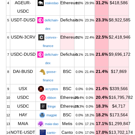
AGEUR-
Ethereum
31.2%
$418,586
4
stakedao
1.3%
29.9%
USDC
USDT-DUSD
Defichain
23.3%
$8,922,585
5
defichain-
0.0%
23.3%
dex
USDN-3CRV
Ethereum
22.5%
$2,418,946
6
convex-
0.2%
22.4%
finance
USDC-DUSD
Defichain
21.6%
$9,696,172
7
defichain-
0.1%
21.5%
dex
DAI-BUSD
BSC
21.4%
$17,869
8
goose-
0.0%
21.4%
finance
USX
BSC
21.4%
$339,566
9
acryptos
0.0%
0.0%
USDC
Ethereum
20.4%
$16,795,782
10
ribbon
20.4%
0.0%
USDC
Ethereum
18.3%
$4,717
11
fringe
18.3%
0.0%
HAY
BSC
18.2%
$173,564
12
magpie
0.0%
18.2%
MAIA
Metis
17.1%
$1,299,847
13
maia-dao
0.0%
17.1%
NOTE-USDT
Canto
17.0%
$13,702,174
14
canto-
0.0%
17.0%